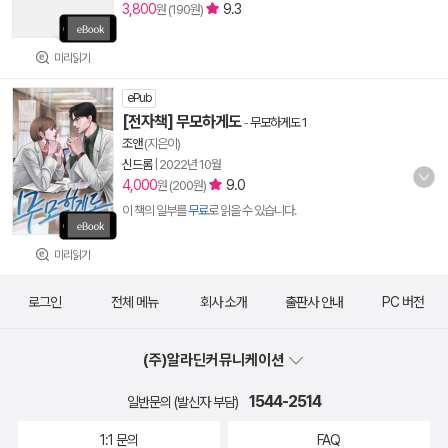
3,800
9.3
원 (190원)
미리읽기
ePub
[전자책] 무모하게도
-
무모하게도 1
조앤
(지은이)
신드롬
|
2022년 10월
4,000
9.0
원 (200원)
이 책의 일부를
무료
로 읽을 수 있습니다.
미리읽기
로그인
전체 메뉴
회사 소개
출판사 안내
PC 버전
(주)알라딘커뮤니케이션
1544-2514
일반문의 (발신자 부담)
1:1 문의
FAQ