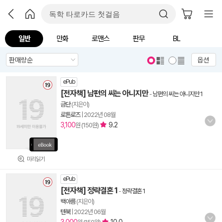
일반
만화
로맨스
판무
BL
옵션
ePub
[전자책] 남편의 씨는 아니지만
-
남편의 씨는 아니지만 1
금단
(지은이)
로튼로즈
|
2022년 08월
3,100
9.2
원 (150원)
미리읽기
ePub
[전자책] 정략결혼 1
-
정략결혼 1
백아름
(지은이)
텐북
|
2022년 06월