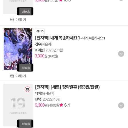
3,000
10.0
원 (150원)
미리읽기
ePub
[전자책] 내게 복종하세요 1
-
내게 복종하세요 1
견우
(지은이)
에이블
|
2020년 11월
3,300
원 (160원)
미리읽기
[전자책] [세트] 정략결혼 (총3권/완결)
백아름
(지은이)
텐북
|
2022년 10월
9,300
8.4
원 (460원)