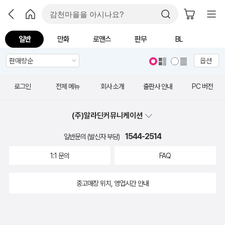
일반
만화
로맨스
판무
BL
옵션
로그인
전체 메뉴
회사 소개
출판사 안내
PC 버전
(주)알라딘커뮤니케이션
1544-2514
일반문의 (발신자 부담)
1:1 문의
FAQ
중고매장 위치, 영업시간 안내