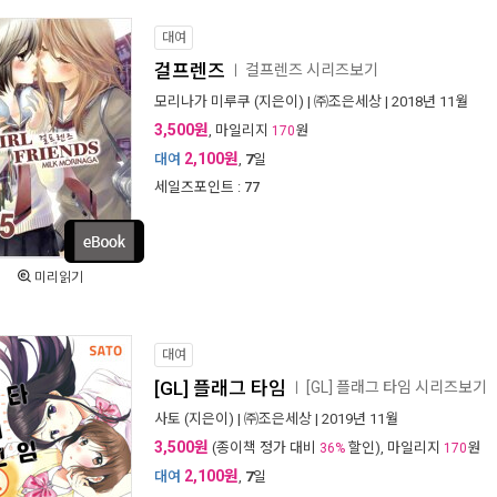
대여
걸프렌즈
걸프렌즈 시리즈보기
ㅣ
모리나가 미루쿠
(지은이) |
㈜조은세상
| 2018년 11월
3,500원
, 마일리지
원
170
2,100원
대여
,
7
일
세일즈포인트 :
77
미리읽기
대여
[GL] 플래그 타임
[GL] 플래그 타임 시리즈보기
ㅣ
사토
(지은이) |
㈜조은세상
| 2019년 11월
3,500원
(종이책 정가 대비
할인), 마일리지
원
36%
170
2,100원
대여
,
7
일