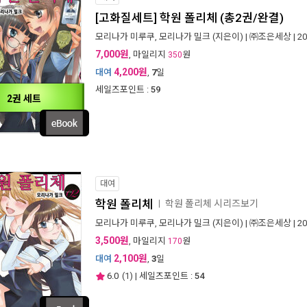
[고화질세트] 학원 폴리체 (총2권/완결)
모리나가 미루쿠, 모리나가 밀크
(지은이) |
㈜조은세상
| 2
7,000원
, 마일리지
원
350
4,200원
대여
,
7
일
세일즈포인트 :
59
2권 세트
대여
학원 폴리체
학원 폴리체 시리즈보기
ㅣ
모리나가 미루쿠, 모리나가 밀크
(지은이) |
㈜조은세상
| 2
3,500원
, 마일리지
원
170
2,100원
대여
,
3
일
6.0
(
1
) | 세일즈포인트 :
54