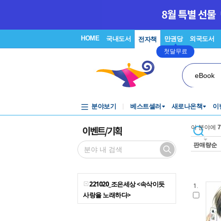
HOME
국내도서
만권당
외국도서
전자책
첫달무료
eBook
분야보기
베스트셀러
새로나온책
이
이벤트/기획
이 분야에
7
판매량순
221020_조은세상 <속삭이듯
1.
사랑을 노래하다>