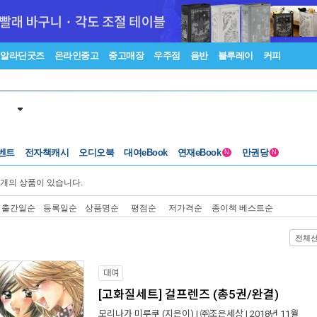
알라딘굿즈
온라인중고
중고매장
우주점
음반
블루레이
커피
벤트
전자책캐시
오디오북
대여eBook
연재eBook
만권당
N
N
개의 상품이 있습니다.
출간일순
등록일순
상품명순
평점순
저가격순
종이책 베스트순
전체
대여
[고화질세트] 걸프렌즈 (총5권/완결)
모리나가 미루쿠
(지은이) |
㈜조은세상
| 2018년 11월