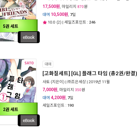
17,500원
, 마일리지
원
870
10,500원
대여
,
7
일
10.0
(
2
) | 세일즈포인트 :
246
5권 세트
대여
[고화질세트] [GL] 플래그 타임 (총2권/완결
사토
(지은이) |
㈜조은세상
| 2019년 11월
7,000원
, 마일리지
원
350
4,200원
대여
,
7
일
세일즈포인트 :
190
2권 세트