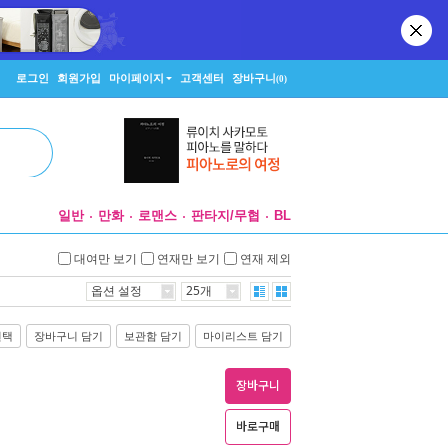
로그인
회원가입
마이페이지
고객센터
장바구니
(0)
일반
만화
로맨스
판타지/무협
BL
대여만 보기
연재만 보기
연재 제외
옵션 설정
25개
선택
장바구니 담기
보관함 담기
마이리스트 담기
장바구니
바로구매