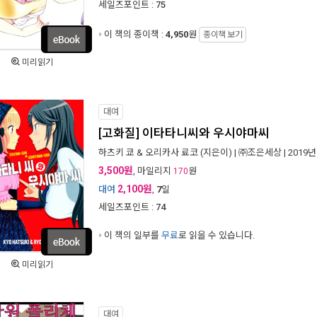
세일즈포인트 :
75
이 책의 종이책 :
4,950
원
종이책 보기
미리읽기
대여
[고화질] 이타타니씨와 우시야마씨
하츠키 쿄 & 오리카사 료코
(지은이) |
㈜조은세상
| 2019년
3,500원
, 마일리지
원
170
2,100원
대여
,
7
일
세일즈포인트 :
74
이 책의 일부를
무료
로 읽을 수 있습니다.
미리읽기
대여