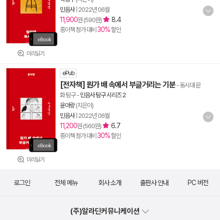
민음사
|
2022년 06월
11,900
8.4
원 (590원)
30%
종이책 정가 대비
할인
미리읽기
ePub
[전자책] 뭔가 배 속에서 부글거리는 기분
- 동시대 문
화 탐구
-
민음사 탐구 시리즈 2
윤아랑
(지은이)
민음사
|
2022년 06월
11,200
6.7
원 (560원)
30%
종이책 정가 대비
할인
미리읽기
로그인
전체 메뉴
회사 소개
출판사 안내
PC 버전
(주)알라딘커뮤니케이션