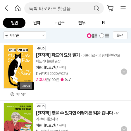
일반
만화
로맨스
판무
BL
옵션
ePub
[전자책] 파드의 묘생 일기
- 어슐러 르 귄과 함께한 반려묘
파드의 나른한 일상
어슐러 K. 르 귄
(지은이)
황금가지
|
2020년 02월
2,000
8.7
원 (100원)
미리읽기
ePub
[전자책] 찾을 수 있다면 어떻게든 읽을 겁니다
- 삶
과 책에 대한 사색
어슐러 K. 르 귄
(지은이)