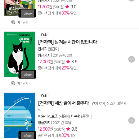
황금가지
|
2021년 02월
11,700
9.0
원 (580원)
30%
종이책 정가 대비
할인
미리읽기
ePub
[전자책] 남겨둘 시간이 없답니다
진서희
(옮긴이)
황금가지
|
2019년 02월
12,000
8.9
원 (600원)
29%
종이책 정가 대비
할인
미리읽기
ePub
[전자책] 세상 끝에서 춤추다
- 언어, 여자, 장소에 대한 사
색
어슐러 K. 르 귄
(지은이),
이수현
(옮긴이)
황금가지
|
2021년 10월
12,600
9.6
원 (630원)
30%
종이책 정가 대비
할인