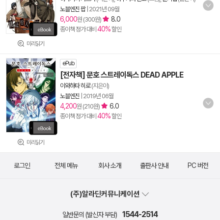
노블엔진 팝
|
2021년 09월
6,000
8.0
원 (300원)
40%
종이책 정가 대비
할인
미리읽기
ePub
[전자책] 문호 스트레이독스 DEAD APPLE
이와하타 히로
(지은이)
노블엔진
|
2019년 06월
4,200
6.0
원 (210원)
40%
종이책 정가 대비
할인
미리읽기
로그인
전체 메뉴
회사 소개
출판사 안내
PC 버전
(주)알라딘커뮤니케이션
1544-2514
일반문의 (발신자 부담)