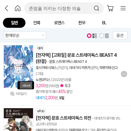
일반
만화
로맨스
판무
BL
옵션
대여
[전자책] [고화질] 문호 스트레이독스 BEAST 4
(완결)
-
문호 스트레이독스 BEAST 4
호시카와 시와스
(지은이),
아사기리 카프카
(원작),
하루카와 산고
(그림)
노엔코믹스
|
2022년 09월
3,200
9.3
원 (160원)
45%
종이책 정가 대비
할인
미리읽기
2,200
대여가
원,
3일
ePub
[전자책] 문호 스트레이독스 외전
- 아야츠지 유키토 VS.
교고쿠 나츠히코
아사기리 카프카
(지은이),
하루카와 산고
(그림),
문기업
(옮긴이)