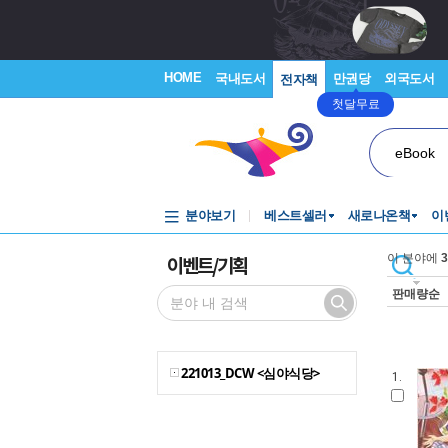
HOME
국내도서
만권당
외국도서
전자책
첫달무료
eBook
분야보기
베스트셀러
새로나온책
이
이벤트/기획
이 분야에
3
판매량순
221013_DCW <심야식당>
1.