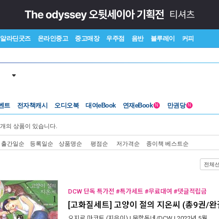
알라딘굿즈
온라인중고
중고매장
우주점
음반
블루레이
커피
벤트
전자책캐시
오디오북
대여eBook
연재eBook
만권당
N
N
개의 상품이 있습니다.
출간일순
등록일순
상품명순
평점순
저가격순
종이책 베스트순
전체
DCW 단독 특가전 #특가세트 #무료대여 #댓글적립금
[고화질세트] 고양이 절의 지온씨 (총9권/완
오지로 마코토
(지은이) |
문학동네/DCW
| 2022년 5월