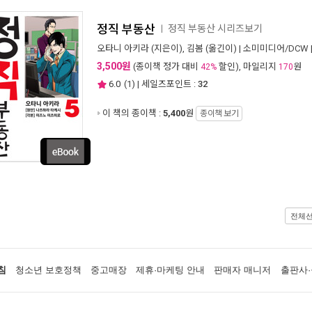
정직 부동산
정직 부동산 시리즈보기
ㅣ
오타니 아키라
(지은이),
김봄
(옮긴이) |
소미미디어/DCW
3,500원
(종이책 정가 대비
할인), 마일리지
원
42%
170
6.0
(
1
) | 세일즈포인트 :
32
이 책의 종이책 :
5,400
원
종이책 보기
전체
침
청소년 보호정책
중고매장
제휴·마케팅 안내
판매자 매니저
출판사·