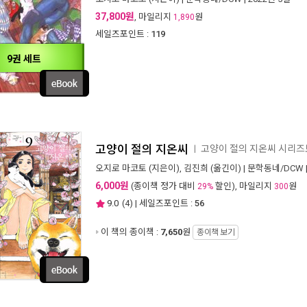
37,800원
, 마일리지
원
1,890
세일즈포인트 :
119
9권 세트
고양이 절의 지온씨
고양이 절의 지온씨 시리
ㅣ
오지로 마코토
(지은이),
김진희
(옮긴이) |
문학동네/DCW
6,000원
(종이책 정가 대비
할인), 마일리지
원
29%
300
9.0
(
4
) | 세일즈포인트 :
56
이 책의 종이책 :
7,650
원
종이책 보기