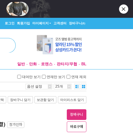
로그인
회원가입
마이페이지
고객센터
장바구니
(0)
일반
만화
로맨스
판타지/무협
BL
대여만 보기
연재만 보기
연재 제외
옵션 설정
25개
선택
장바구니 담기
보관함 담기
마이리스트 담기
장바구니
결)
정가인하
바로구매