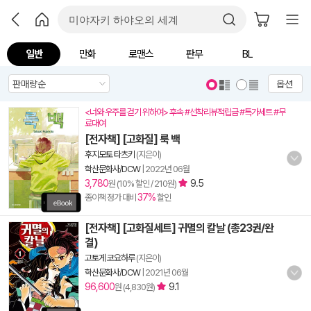
일반
만화
로맨스
판무
BL
옵션
<너와 우주를 걷기 위하여> 후속 #선착리뷰적립금 #특가세트 #무
료대여
[전자책] [고화질] 룩 백
후지모토 타츠키
(지은이)
학산문화사/DCW
|
2022년 06월
3,780
9.5
원 (10% 할인 / 210원)
37%
종이책 정가 대비
할인
[전자책] [고화질세트] 귀멸의 칼날 (총23권/완
결)
고토게 코요하루
(지은이)
학산문화사/DCW
|
2021년 06월
96,600
9.1
원 (4,830원)