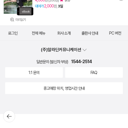
4,000
9.0
원 (200원)
2,000
대여가
원,
3일
미리읽기
로그인
전체 메뉴
회사 소개
출판사 안내
PC 버전
(주)알라딘커뮤니케이션
1544-2514
일반문의 (발신자 부담)
1:1 문의
FAQ
중고매장 위치, 영업시간 안내
뒤로가
기