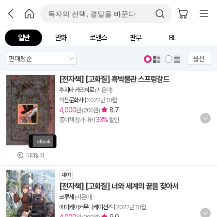
일반
만화
로맨스
판무
BL
옵션
[전자책] [고화질] 흑박물관 스프링갈드
후지타 카즈히로
(지은이)
학산문화사
|
2022년 10월
4,000
8.7
원 (200원)
33%
종이책 정가 대비
할인
미리읽기
대여
[전자책] [고화질] 너와 세계의 끝을 찾아서
코루세
(지은이)
에이케이커뮤니케이션즈
|
2022년 10월