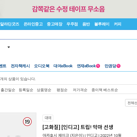
알라딘굿즈
온라인중고
중고매장
우주점
음반
블루레이
커피
벤트
전자책캐시
오디오북
대여eBook
연재eBook
만권당
N
N
개의 상품이 있습니다.
출간일순
등록일순
상품명순
평점순
저가격순
종이책 베스트순
전체
대여
[고화질] [인디고] 트립! 악마 선생
아카호시 제이크
(지은이) |
인디고
| 2022년 10월