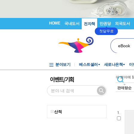
HOME
국내도서
만권당
외국도서
전자책
첫달무료
eBook
분야보기
베스트셀러
새로나온책
이
이벤트/기획
이 분야에
1
판매량순
산적
1.