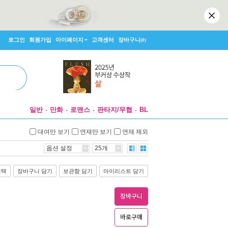
로그인
회원가입
마이페이지
고객센터
장바구니
(0)
일반
만화
로맨스
판타지/무협
BL
대여만 보기
연재만 보기
연재 제외
옵션 설정
25개
선택
장바구니 담기
보관함 담기
마이리스트 담기
장바구니
바로구매