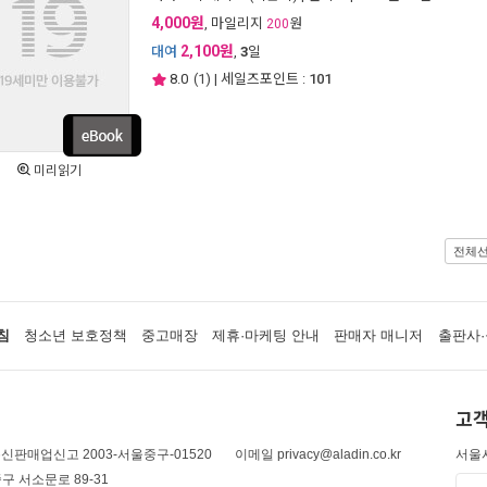
4,000원
, 마일리지
원
200
2,100원
대여
,
3
일
8.0
(
1
) | 세일즈포인트 :
101
미리읽기
전체
침
청소년 보호정책
중고매장
제휴·마케팅 안내
판매자 매니저
출판사·
고객
신판매업신고 2003-서울중구-01520
이메일 privacy@aladin.co.kr
서울시
구 서소문로 89-31