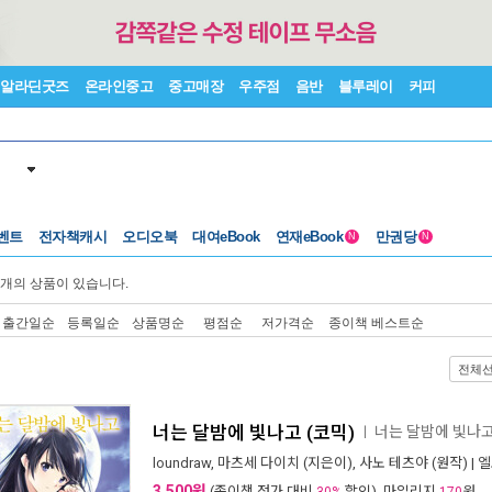
알라딘굿즈
온라인중고
중고매장
우주점
음반
블루레이
커피
벤트
전자책캐시
오디오북
대여eBook
연재eBook
만권당
N
N
개의 상품이 있습니다.
출간일순
등록일순
상품명순
평점순
저가격순
종이책 베스트순
전체
너는 달밤에 빛나고 (코믹)
너는 달밤에 빛나고
ㅣ
loundraw
,
마츠세 다이치
(지은이),
사노 테츠야
(원작) |
엘
3,500원
(종이책 정가 대비
할인), 마일리지
원