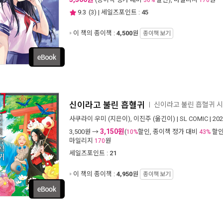
30%
170
9.3
(
3
) | 세일즈포인트 :
45
이 책의 종이책 :
4,500
원
종이책 보기
신이라고 불린 흡혈귀
신이라고 불린 흡혈귀 
ㅣ
사쿠라이 우미
(지은이),
이진주
(옮긴이) |
SL COMIC
| 20
3,150원
3,500
원 →
(
할인, 종이책 정가 대비
할인
10%
43%
마일리지
원
170
세일즈포인트 :
21
이 책의 종이책 :
4,950
원
종이책 보기