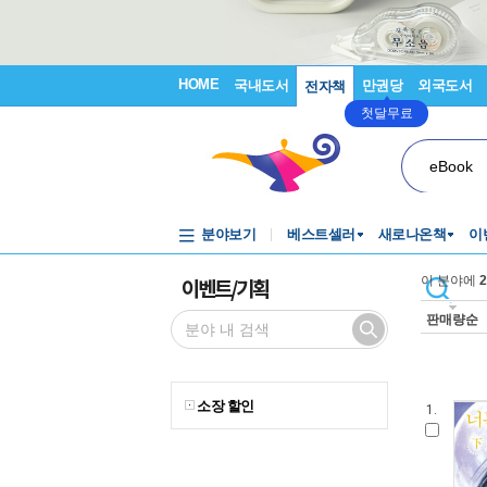
HOME
국내도서
만권당
외국도서
전자책
첫달무료
eBook
분야보기
베스트셀러
새로나온책
이
이벤트/기획
이 분야에
2
판매량순
소장 할인
1.