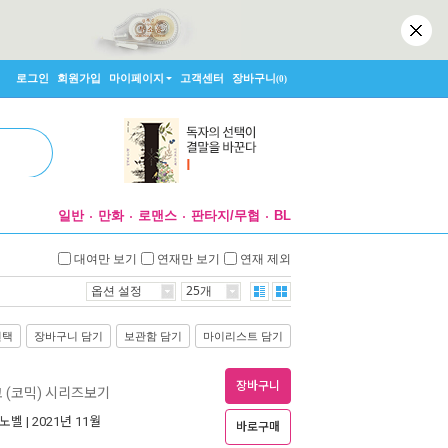
로그인
회원가입
마이페이지
고객센터
장바구니
(0)
일반
만화
로맨스
판타지/무협
BL
대여만 보기
연재만 보기
연재 제외
옵션 설정
25개
선택
장바구니 담기
보관함 담기
마이리스트 담기
장바구니
 (코믹) 시리즈보기
노벨
| 2021년 11월
바로구매