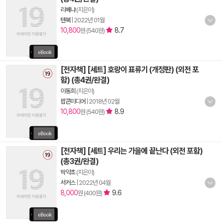
리베냐
(지은이)
텐북
|
2022년 01월
10,800
8.7
원 (540원)
[전자책] [세트] 호랑이 표류기 (개정판) (외전 포
함) (총4권/완결)
이동희
(지은이)
팝콘미디어
|
2018년 02월
10,800
8.9
원 (540원)
[전자책] [세트] 우리는 가을에 끝난다 (외전 포함)
(총3권/완결)
박약초
(지은이)
서커스
|
2022년 04월
8,000
9.6
원 (400원)