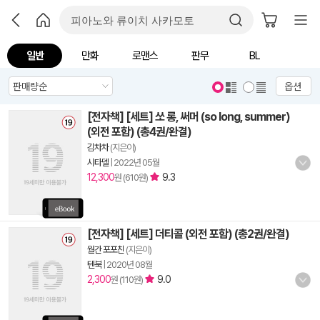
일반
만화
로맨스
판무
BL
옵션
[전자책] [세트] 쏘 롱, 써머 (so long, summer)
(외전 포함) (총4권/완결)
김차차
(지은이)
시타델
|
2022년 05월
12,300
9.3
원 (610원)
[전자책] [세트] 더티콜 (외전 포함) (총2권/완결)
월간 포포친
(지은이)
텐북
|
2020년 08월
2,300
9.0
원 (110원)