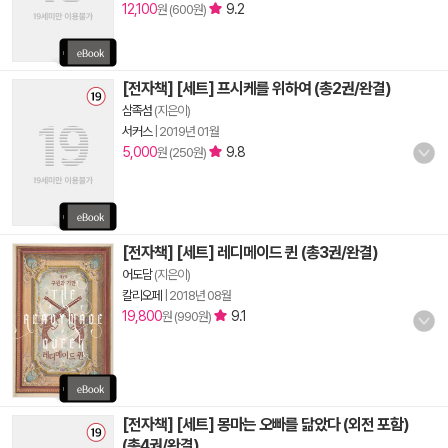
12,100
9.2
원 (600원)
[전자책] [세트] 프시케를 위하여 (총2권/완결)
삼족섬
(지은이)
서커스
|
2019년 01월
5,000
9.8
원 (250원)
[전자책] [세트] 레디메이드 퀸 (총3권/완결)
어도담
(지은이)
칼리오페
|
2018년 08월
19,800
9.1
원 (990원)
[전자책] [세트] 몽마는 오빠를 닮았다 (외전 포함)
(총4권/완결)