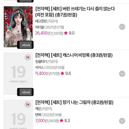
[전자책] [세트] 버린 쓰레기는 다시 줍지 않는다
(외전 포함) (총7권/완결)
배고픈밤
(지은이)
에이블
|
2021년 07월
26,400
9.0
원 (1,320원)
[전자책] [세트] 캐스니어 비망록 (총3권/완결)
흰울타리
(지은이)
서커스
|
2022년 05월
11,400
9.6
원 (570원)
[전자책] [세트] 향기 나는 그림자 (총2권/완결)
채은
(지은이)
텐북
|
2022년 06월
7,000
8.3
원 (350원)