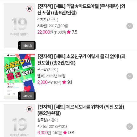
[전자책] [세트] 약탈★마드모아젤 (무삭제판) (외
전 포함) (총6권/완결)
김차차
(지은이)
시타델
|
2017년 09월
22,000
7.5
원 (1,100원)
[전자책] [세트] 소꿉친구가 이렇게 클 리 없어! (외
전포함) (총2권/완결)
곽두팔
(지은이)
텐북
|
2022년 06월
2,300
9.1
원 (110원)
[전자책] [세트] 페르세포네를 위하여 (외전 포함)
(총2권/완결)
삼족섬
(지은이)
서커스
|
2018년 12월
6,300
9.8
원 (310원)