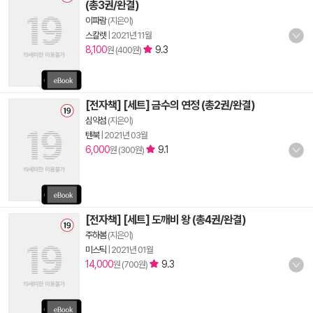
(총3권/완결)
이파람
(지은이)
스칼렛
|
2021년 11월
8,100
9.3
원 (400원)
[전자책] [세트] 금수의 연정 (총2권/완결)
심약섬
(지은이)
텐북
|
2021년 03월
6,000
9.1
원 (300원)
[전자책] [세트] 도깨비 왕 (총4권/완결)
주하봄
(지은이)
미스틱
|
2021년 01월
14,000
9.3
원 (700원)