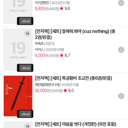
이지콘텐츠
|
2022년 07월
8,800
9.6
원 (440원)
[전자책] [세트] 잘해줘 봐야 (cuz nothing) (총
2권/완결)
박독초
(지은이)
서커스
|
2020년 09월
6,000
8.7
원 (300원)
[전자책] [세트] 특공황비 초교전 (총6권/완결)
파란썸(파란미디어)
|
2018년 10월
30,000
8.0
원 (1,500원)
[전자책] [세트] 마음을 벗다 (개정판) (외전 포함)