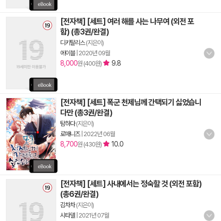
[전자책] [세트] 여러 해를 사는 나무여 (외전 포
함) (총3권/완결)
디키탈리스
(지은이)
에이블
|
2020년 09월
8,000
9.8
원 (400원)
[전자책] [세트] 폭군 천제님께 간택되기 싫었습니
다만 (총3권/완결)
탐하다
(지은이)
로매니즈
|
2022년 06월
8,700
10.0
원 (430원)
[전자책] [세트] 사내에서는 정숙할 것 (외전 포함)
(총6권/완결)
김차차
(지은이)
시타델
|
2021년 07월