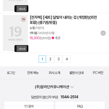
[전자책] [세트] 달빛이 내리는 검 (개정판)(외전
포함) (총7권/완결)
노엘
(지은이)
에이블
|
2020년 02월
18,300
6.0
원 (910원)
1
2
3
4
로그인
전체 메뉴
회사 소개
출판사 안내
PC 버전
(주)알라딘커뮤니케이션
1544-2514
일반문의 (발신자 부담)
1:1 문의
FAQ