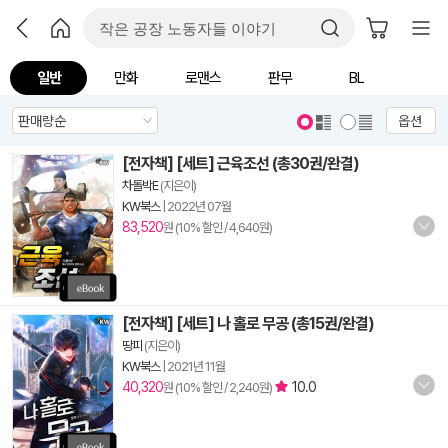
일반
만화
로맨스
판무
BL
옵션
[전자책] [세트] 근육조선 (총30권/완결)
차돌박E
(지은이)
KW북스
|
2022년 07월
83,520
원 (10% 할인 / 4,640원)
[전자책] [세트] 나 홀로 무공 (총15권/완결)
땅피
(지은이)
KW북스
|
2021년 11월
40,320
10.0
원 (10% 할인 / 2,240원)