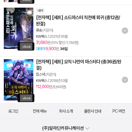
대여
[전자책] [세트] 소드마스터 직전에 회귀 (총12권/
완결)
류송
(지은이)
KW북스
|
2021년 05월
31,680
원 (10% 할인 / 1,760원)
9,900
대여가
원,
36일
[전자책] [세트] 오직 나만이 마스터다 (총36권/완
결)
킴스낵
(지은이)
KW북스
|
2018년 03월
112,000
원 (5,600원)
로그인
전체 메뉴
회사 소개
출판사 안내
PC 버전
(주)알라딘커뮤니케이션