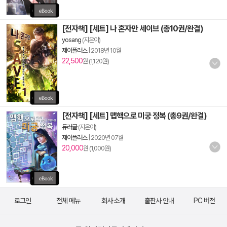
[전자책] [세트] 나 혼자만 세이브 (총10권/완결)
yosang
(지은이)
제이플러스
|
2018년 10월
22,500
원 (1,120원)
[전자책] [세트] 맵핵으로 미궁 정복 (총9권/완결)
듀러글
(지은이)
제이플러스
|
2020년 07월
20,000
원 (1,000원)
로그인
전체 메뉴
회사 소개
출판사 안내
PC 버전