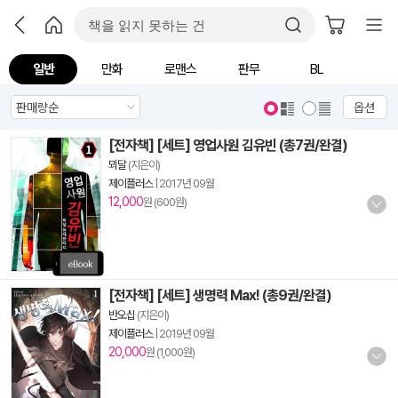
일반
만화
로맨스
판무
BL
옵션
[전자책] [세트] 영업사원 김유빈 (총7권/완결)
뫼달
(지은이)
제이플러스
|
2017년 09월
12,000
원 (600원)
[전자책] [세트] 생명력 Max! (총9권/완결)
반오십
(지은이)
제이플러스
|
2019년 09월
20,000
원 (1,000원)