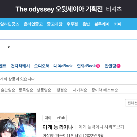
알라딘굿즈
온라인중고
중고매장
우주점
음반
블루레이
커피
벤트
전자책캐시
오디오북
대여eBook
연재eBook
만권당
N
N
개의 상품이 있습니다.
출간일순
등록일순
상품명순
평점순
저가격순
종이책 베스트순
전체
대여
ePub
이게 능력이냐
이게 능력이냐 시리즈보기
ㅣ
이상향
(지은이) |
인타임
| 2022년 9월