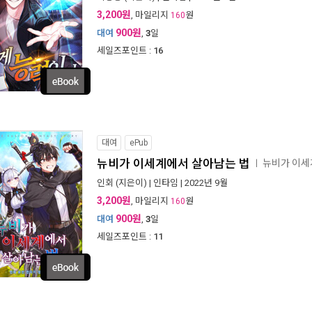
3,200원
, 마일리지
원
160
900원
대여
,
3
일
세일즈포인트 :
16
대여
ePub
뉴비가 이세계에서 살아남는 법
뉴비가 이세
ㅣ
인회
(지은이) |
인타임
| 2022년 9월
3,200원
, 마일리지
원
160
900원
대여
,
3
일
세일즈포인트 :
11