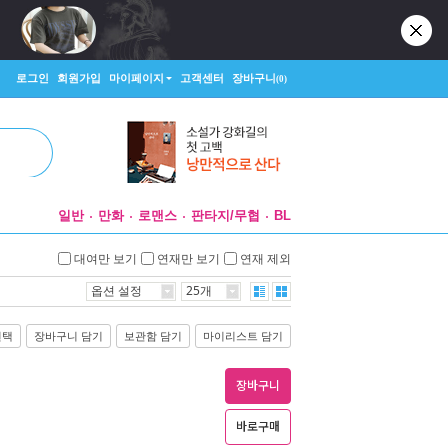
로그인
회원가입
마이페이지
고객센터
장바구니
(0)
일반
만화
로맨스
판타지/무협
BL
대여만 보기
연재만 보기
연재 제외
옵션 설정
25개
선택
장바구니 담기
보관함 담기
마이리스트 담기
장바구니
바로구매