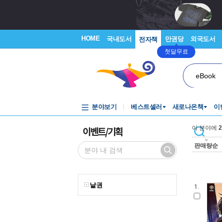
HOME
국내도서
만권당
외국도서
전자책
첫달무료
eBook
분야보기
베스트셀러
새로나온책
이
이벤트/기획
이 분야에
2
판매량순
낱권
1.