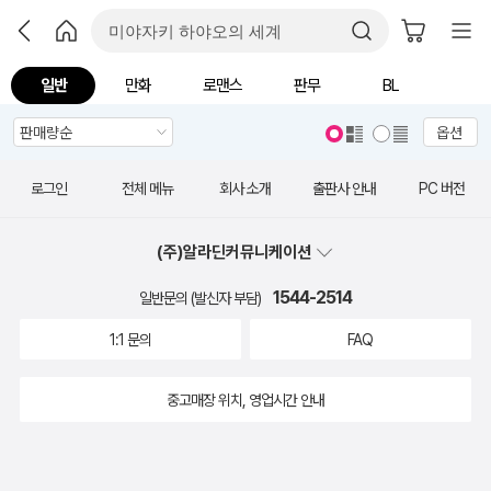
일반
만화
로맨스
판무
BL
옵션
로그인
전체 메뉴
회사 소개
출판사 안내
PC 버전
(주)알라딘커뮤니케이션
1544-2514
일반문의 (발신자 부담)
1:1 문의
FAQ
중고매장 위치, 영업시간 안내