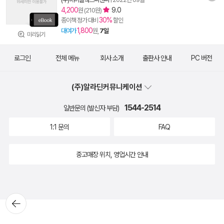
4,200
9.0
원 (210원)
30%
종이책 정가 대비
할인
1,800
대여가
원,
7일
미리읽기
로그인
전체 메뉴
회사 소개
출판사 안내
PC 버전
(주)알라딘커뮤니케이션
1544-2514
일반문의 (발신자 부담)
1:1 문의
FAQ
중고매장 위치, 영업시간 안내
뒤로가
기