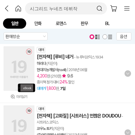
일반
만화
로맨스
판무
BL
옵션
대여
[전자책] [루비] 네거
- 뉴 루비코믹스 1934
하라다
(지은이)
현대지능개발사(ruvill)
|
2018년 06월
4,200
9.6
원 (210원)
24%
종이책 정가 대비
할인
1,800
대여가
원,
7일
미리읽기
대여
[전자책] [고화질] [시트러스] 언짢은 DOUDOU
-
시트러스 코믹스
코우노 토키
(지은이)
(주)에이블웍스씨앤씨
|
2022년 09월