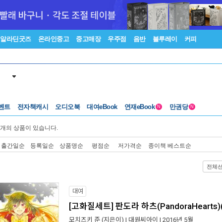
알라딘굿즈
온라인중고
중고매장
우주점
음반
블루레이
커피
벤트
전자책캐시
오디오북
대여eBook
연재eBook
만권당
N
N
개의 상품이 있습니다.
출간일순
등록일순
상품명순
평점순
저가격순
종이책 베스트순
전체
대여
[고화질세트] 판도라 하츠(PandoraHearts
모치즈키 준
(지은이) |
대원씨아이
| 2016년 5월