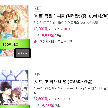
대여
[세트] 작은 아씨들 (컬러판) (총100화/완결
김희은
(지은이) |
서울미디어코믹스
| 2022년 10월
40,000원
, 마일리지
원
2,000
18,000원
대여
,
10
일
8.0
(
2
) | 세일즈포인트 :
59
100권 세트
대여
[세트] 고 씨가 네 명 (총56화/완결)
Qian Du
(지은이),
Chaoji Meng
,
Hong Shu
(원작) |
서울
월
27,500원
, 마일리지
원
1,370
14,700원
대여
,
7
일