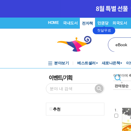
HOME
국내도서
만권당
외국도서
전자책
첫달무료
eBook
분야보기
베스트셀러
새로나온책
이
이벤트/기획
이 분야에
4
판매량순
추천
1.