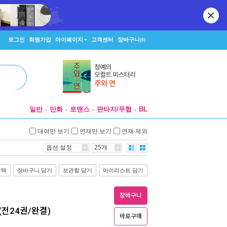
로그인
회원가입
마이페이지
고객센터
장바구니
(0)
일반
만화
로맨스
판타지/무협
BL
대여만 보기
연재만 보기
연재 제외
옵션 설정
25개
선택
장바구니 담기
보관함 담기
마이리스트 담기
장바구니
)(전24권/완결)
바로구매