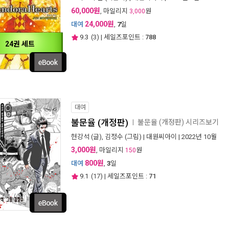
60,000원
, 마일리지
원
3,000
24,000원
대여
,
7
일
9.3
(
3
) | 세일즈포인트 :
788
24권 세트
대여
불문율 (개정판)
불문율 (개정판) 시리즈보기
ㅣ
현강석
(글),
김정수
(그림) |
대원씨아이
| 2022년 10월
3,000원
, 마일리지
원
150
800원
대여
,
3
일
9.1
(
17
) | 세일즈포인트 :
71