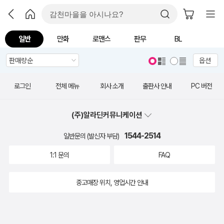
일반
만화
로맨스
판무
BL
옵션
로그인
전체 메뉴
회사 소개
출판사 안내
PC 버전
(주)알라딘커뮤니케이션
1544-2514
일반문의 (발신자 부담)
1:1 문의
FAQ
중고매장 위치, 영업시간 안내