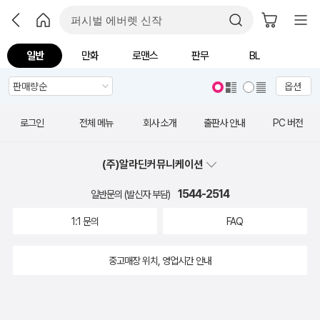
일반
만화
로맨스
판무
BL
옵션
로그인
전체 메뉴
회사 소개
출판사 안내
PC 버전
(주)알라딘커뮤니케이션
1544-2514
일반문의 (발신자 부담)
1:1 문의
FAQ
중고매장 위치, 영업시간 안내