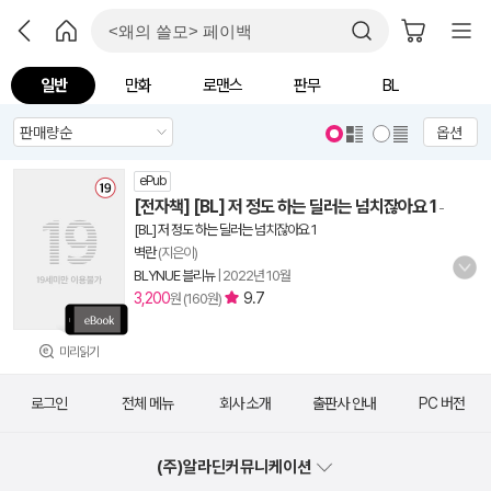
일반
만화
로맨스
판무
BL
옵션
ePub
[전자책] [BL] 저 정도 하는 딜러는 넘치잖아요 1
-
[BL] 저 정도 하는 딜러는 넘치잖아요 1
벽란
(지은이)
BLYNUE 블리뉴
|
2022년 10월
3,200
9.7
원 (160원)
미리읽기
로그인
전체 메뉴
회사 소개
출판사 안내
PC 버전
(주)알라딘커뮤니케이션