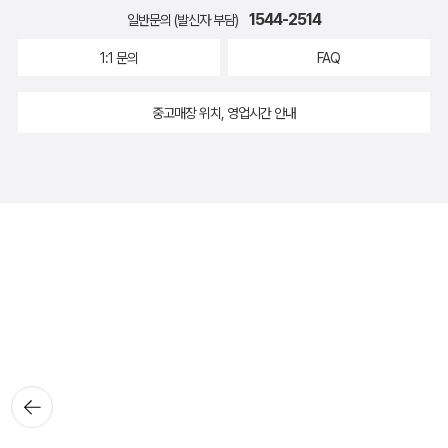
1544-2514
일반문의 (발신자 부담)
1:1 문의
FAQ
중고매장 위치, 영업시간 안내
뒤로가
기