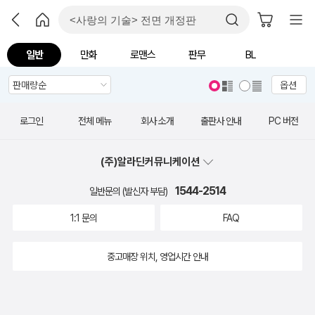
일반
만화
로맨스
판무
BL
옵션
로그인
전체 메뉴
회사 소개
출판사 안내
PC 버전
(주)알라딘커뮤니케이션
1544-2514
일반문의 (발신자 부담)
1:1 문의
FAQ
중고매장 위치, 영업시간 안내