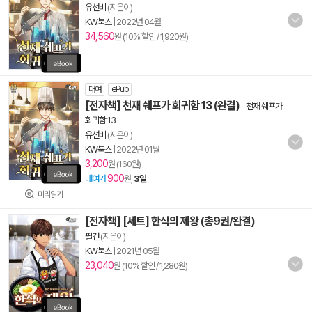
유선비
(지은이)
KW북스
|
2022년 04월
34,560
원 (10% 할인 / 1,920원)
대여
ePub
[전자책] 천재 쉐프가 회귀함 13 (완결)
-
천재 쉐프가
회귀함 13
유선비
(지은이)
KW북스
|
2022년 01월
3,200
원 (160원)
900
대여가
원,
3일
미리읽기
[전자책] [세트] 한식의 제왕 (총9권/완결)
필건
(지은이)
KW북스
|
2021년 05월
23,040
원 (10% 할인 / 1,280원)