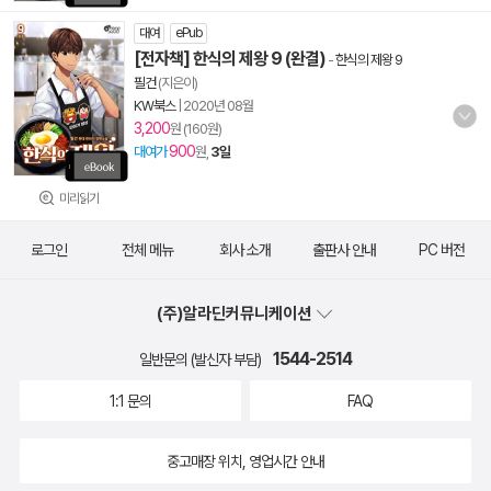
대여
ePub
[전자책] 한식의 제왕 9 (완결)
-
한식의 제왕 9
필건
(지은이)
KW북스
|
2020년 08월
3,200
원 (160원)
900
대여가
원,
3일
미리읽기
로그인
전체 메뉴
회사 소개
출판사 안내
PC 버전
(주)알라딘커뮤니케이션
1544-2514
일반문의 (발신자 부담)
1:1 문의
FAQ
중고매장 위치, 영업시간 안내