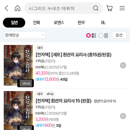
일반
만화
로맨스
판무
BL
옵션
대여
[전자책] [세트] 환관의 요리사 (총15권/완결)
키작음
(지은이)
KW북스
|
2021년 07월
40,320
원 (10% 할인 / 2,240원)
12,600
대여가
원,
45일
대여
ePub
[전자책] 환관의 요리사 15 (완결)
-
환관의 요리사 15
키작음
(지은이)
KW북스
|
2020년 12월
3,200
원 (160원)
900
대여가
원,
3일