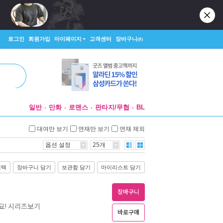
로그인
회원가입
마이페이지
고객센터
장바구니
(0)
일반
만화
로맨스
판타지/무협
BL
대여만 보기
연재만 보기
연재 제외
옵션 설정
25개
선택
장바구니 담기
보관함 담기
마이리스트 담기
장바구니
요! 시리즈보기
바로구매