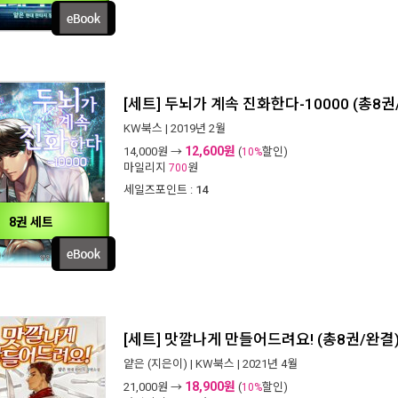
[세트] 두뇌가 계속 진화한다-10000 (총8권
KW북스
| 2019년 2월
12,600원
14,000
원 →
(
할인)
10%
마일리지
원
700
세일즈포인트 :
14
8권 세트
[세트] 맛깔나게 만들어드려요! (총8권/완결
얕은
(지은이) |
KW북스
| 2021년 4월
18,900원
21,000
원 →
(
할인)
10%