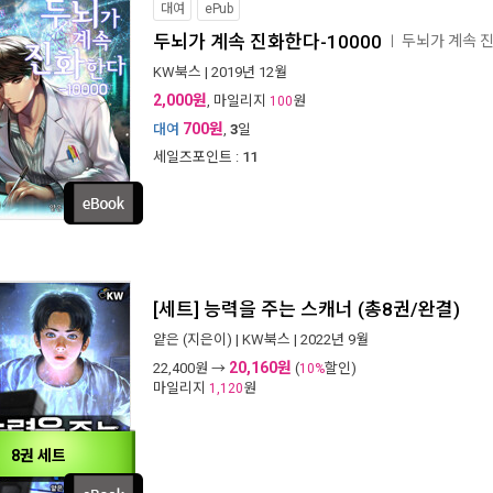
대여
ePub
두뇌가 계속 진화한다-10000
두뇌가 계속 진
ㅣ
KW북스
| 2019년 12월
2,000원
, 마일리지
원
100
700원
대여
,
3
일
세일즈포인트 :
11
[세트] 능력을 주는 스캐너 (총8권/완결)
얕은
(지은이) |
KW북스
| 2022년 9월
20,160원
22,400
원 →
(
할인)
10%
마일리지
원
1,120
8권 세트