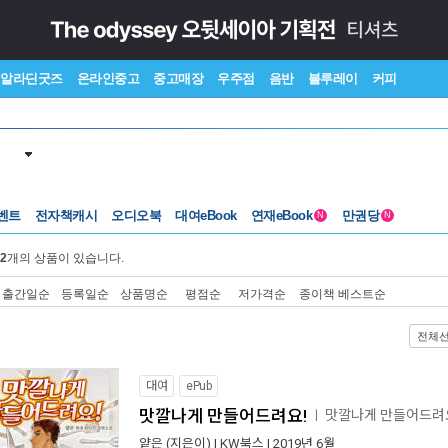
알라딘굿즈
온라인중고
중고매장
우주점
음반
블루레이
커피
벤트
전자책캐시
오디오북
대여eBook
연재eBook
만권당
N
N
2
개의 상품이 있습니다.
출간일순
등록일순
상품명순
평점순
저가격순
종이책 베스트순
전체
대여
ePub
맛깔나게 만들어드려요!
맛깔나게 만들어드려
ㅣ
얕은
(지은이) |
KW북스
| 2019년 6월