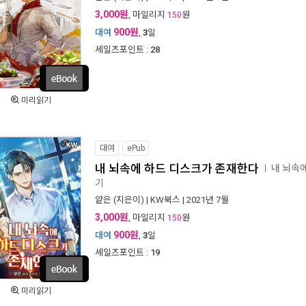
3,000원
, 마일리지
원
150
900원
대여
,
3
일
세일즈포인트 :
28
미리읽기
대여
ePub
내 뇌속에 하드 디스크가 존재한다
내 뇌속
ㅣ
기
얕은
(지은이) |
KW북스
| 2021년 7월
3,000원
, 마일리지
원
150
900원
대여
,
3
일
세일즈포인트 :
19
미리읽기