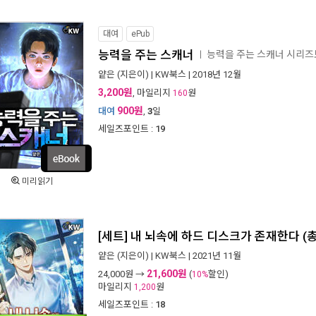
대여
ePub
능력을 주는 스캐너
능력을 주는 스캐너 시리
ㅣ
얕은
(지은이) |
KW북스
| 2018년 12월
3,200원
, 마일리지
원
160
900원
대여
,
3
일
세일즈포인트 :
19
미리읽기
[세트] 내 뇌속에 하드 디스크가 존재한다 (
얕은
(지은이) |
KW북스
| 2021년 11월
21,600원
24,000
원 →
(
할인)
10%
마일리지
원
1,200
세일즈포인트 :
18