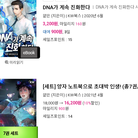
DNA가 계속 진화한다
DNA가 계속 진화한다
ㅣ
얕은
(지은이) |
KW북스
| 2020년 6월
3,200원
, 마일리지
원
160
900원
대여
,
3
일
세일즈포인트 :
15
미리읽기
[세트] 양자 노트북으로 초대박 인생! (총7권
얕은
(지은이) |
KW북스
| 2021년 4월
16,200원
18,000
원 →
(
할인)
10%
마일리지
원
900
세일즈포인트 :
14
7권 세트