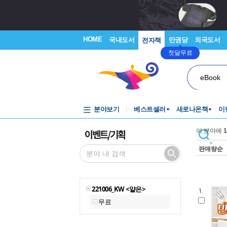
HOME
국내도서
만권당
외국도서
전자책
첫달무료
eBook
분야보기
베스트셀러
새로나온책
이
이벤트/기획
이 분야에
1
판매량순
221006_KW <얕은>
1.
무료