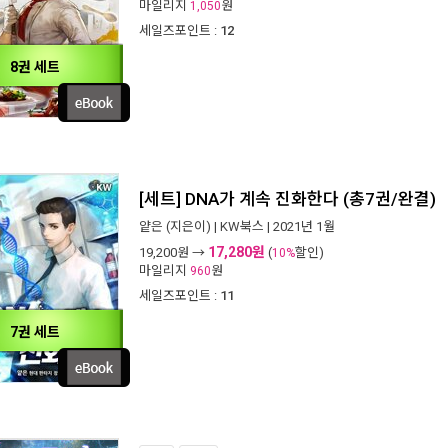
마일리지
원
1,050
세일즈포인트 :
12
8권 세트
[세트] DNA가 계속 진화한다 (총7권/완결)
얕은
(지은이) |
KW북스
| 2021년 1월
17,280원
19,200
원 →
(
할인)
10%
마일리지
원
960
세일즈포인트 :
11
7권 세트