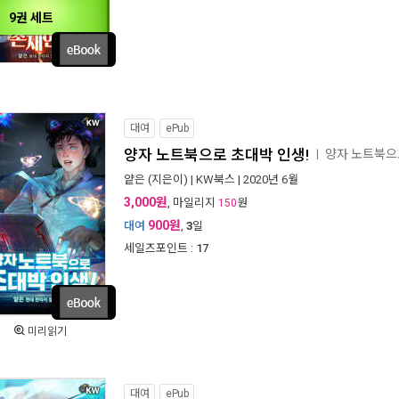
9권 세트
대여
ePub
양자 노트북으로 초대박 인생!
양자 노트북으
ㅣ
얕은
(지은이) |
KW북스
| 2020년 6월
3,000원
, 마일리지
원
150
900원
대여
,
3
일
세일즈포인트 :
17
미리읽기
대여
ePub