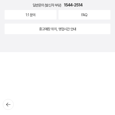
1544-2514
일반문의 (발신자 부담)
1:1 문의
FAQ
중고매장 위치, 영업시간 안내
뒤로가
기