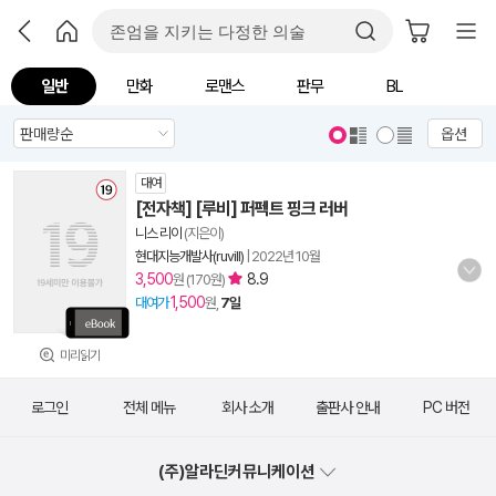
일반
만화
로맨스
판무
BL
옵션
대여
[전자책] [루비] 퍼펙트 핑크 러버
니스 리이
(지은이)
현대지능개발사(ruvill)
|
2022년 10월
3,500
8.9
원 (170원)
1,500
대여가
원,
7일
미리읽기
로그인
전체 메뉴
회사 소개
출판사 안내
PC 버전
(주)알라딘커뮤니케이션