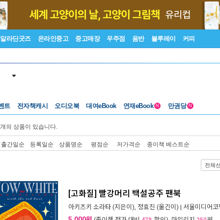
알라딘굿즈
온라인중고
중고매장
우주점
음반
블루레이
커피
벤트
전자책캐시
오디오북
대여eBook
연재eBook
만권당
N
N
개의 상품이 있습니다.
출간일순
등록일순
상품명순
평점순
저가격순
종이책 베스트순
전체
[고화질] 빨강머리 백설공주 팬북
아키즈키 소라타
(지은이),
정효진
(옮긴이) |
서울미디어코
5,000원
(종이책 정가 대비
할인), 마일리지
원