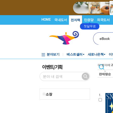
HOME
국내도서
만권당
외국도서
전자책
첫달무료
eBook
분야보기
베스트셀러
새로나온책
이
이벤트/기획
이 분야에
2
판매량순
소장
1.