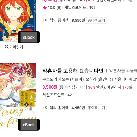
47%
250
10.0
(
8
) | 세일즈포인트 :
192
이 책의 종이책 :
8,550
원
종이책 보기
미리읽기
약혼자를 고용해 봤습니다만
약혼자를 고용
ㅣ
쿠스노키 카오루
(지은이),
오하라
(옮긴이) |
서울미디어코
3,500원
(종이책 정가 대비
할인), 마일리지
원
36%
170
세일즈포인트 :
42
이 책의 종이책 :
4,950
원
종이책 보기