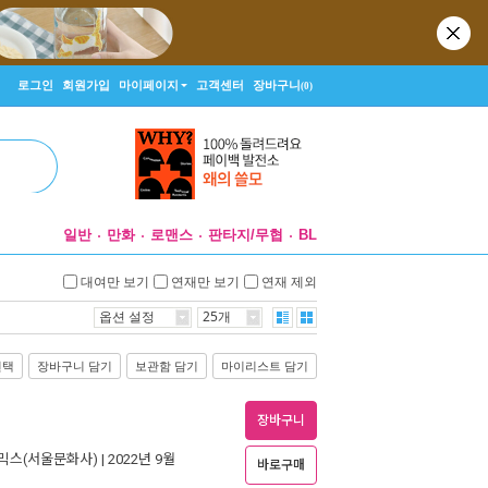
로그인
회원가입
마이페이지
고객센터
장바구니
(0)
일반
만화
로맨스
판타지/무협
BL
대여만 보기
연재만 보기
연재 제외
옵션 설정
25개
선택
장바구니 담기
보관함 담기
마이리스트 담기
장바구니
믹스(서울문화사)
| 2022년 9월
바로구매