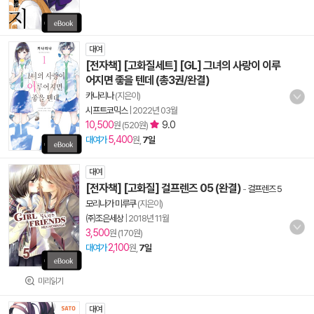
대여
[전자책] [고화질세트] [GL] 그녀의 사랑이 이루
어지면 좋을 텐데 (총3권/완결)
카나리나
(지은이)
시프트코믹스
|
2022년 03월
10,500
9.0
원 (520원)
5,400
대여가
원,
7일
대여
[전자책] [고화질] 걸프렌즈 05 (완결)
-
걸프렌즈 5
모리나가 미루쿠
(지은이)
㈜조은세상
|
2018년 11월
3,500
원 (170원)
2,100
대여가
원,
7일
미리읽기
대여