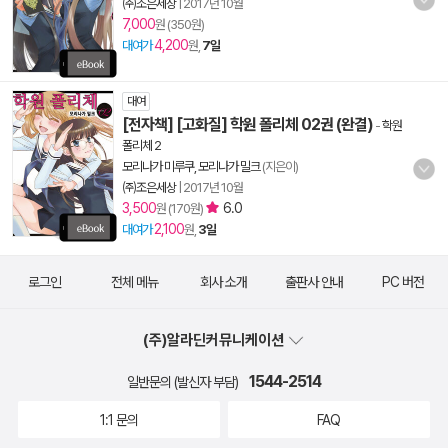
㈜조은세상
|
2017년 10월
7,000
원 (350원)
4,200
대여가
원,
7일
대여
[전자책] [고화질] 학원 폴리체 02권 (완결)
-
학원
폴리체 2
모리나가 미루쿠, 모리나가 밀크
(지은이)
㈜조은세상
|
2017년 10월
3,500
6.0
원 (170원)
2,100
대여가
원,
3일
로그인
전체 메뉴
회사 소개
출판사 안내
PC 버전
(주)알라딘커뮤니케이션
1544-2514
일반문의 (발신자 부담)
1:1 문의
FAQ