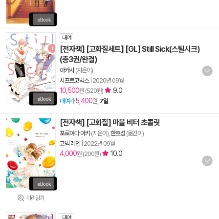
대여
[전자책] [고화질세트] [GL] Still Sick(스틸시크)
(총3권/완결)
아카시
(지은이)
시프트코믹스
|
2020년 09월
10,500
9.0
원 (520원)
5,400
대여가
원,
7일
[전자책] [고화질] 마블 비터 초콜릿
포로야마 아키
(지은이),
한호성
(옮긴이)
코믹 레인
|
2022년 09월
4,000
10.0
원 (200원)
미리읽기
대여