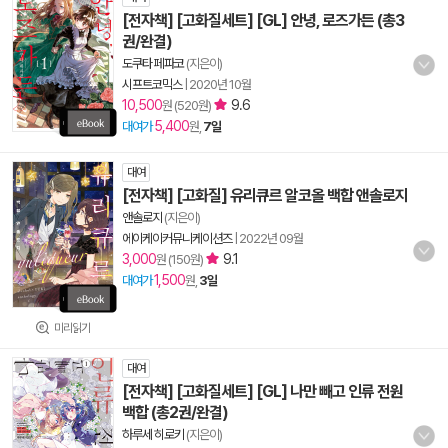
[전자책] [고화질세트] [GL] 안녕, 로즈가든 (총3
권/완결)
도쿠타 페파코
(지은이)
시프트코믹스
|
2020년 10월
10,500
9.6
원 (520원)
5,400
대여가
원,
7일
대여
[전자책] [고화질] 유리큐르 알코올 백합 앤솔로지
앤솔로지
(지은이)
에이케이커뮤니케이션즈
|
2022년 09월
3,000
9.1
원 (150원)
1,500
대여가
원,
3일
미리읽기
대여
[전자책] [고화질세트] [GL] 나만 빼고 인류 전원
백합 (총2권/완결)
하루세 히로키
(지은이)