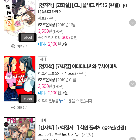
[전자책] [고화질] [GL] 플래그 타임 2 (완결)
-
[G
L] 플래그 타임 2
사토
(지은이)
㈜조은세상
|
2019년 11월
3,500
원 (170원)
36%
종이책 정가 대비
할인
2,100
대여가
원,
7일
미리읽기
대여
[전자책] [고화질] 이타타니씨와 우시야마씨
하츠키 쿄 & 오리카사 료코
(지은이)
㈜조은세상
|
2019년 01월
3,500
원 (170원)
2,100
대여가
원,
7일
이 책의 일부를
무료
로 읽을 수 있습니다.
미리읽기
대여
[전자책] [고화질세트] 학원 폴리체 (총2권/완결)
모리나가 미루쿠, 모리나가 밀크
(지은이)