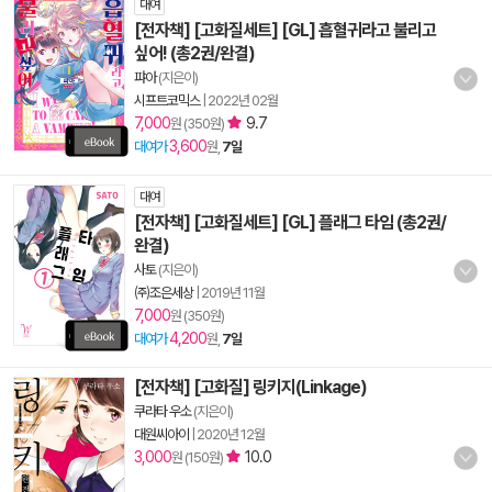
대여
[전자책] [고화질세트] [GL] 흡혈귀라고 불리고
싶어! (총2권/완결)
퍄아
(지은이)
시프트코믹스
|
2022년 02월
7,000
9.7
원 (350원)
3,600
대여가
원,
7일
대여
[전자책] [고화질세트] [GL] 플래그 타임 (총2권/
완결)
사토
(지은이)
㈜조은세상
|
2019년 11월
7,000
원 (350원)
4,200
대여가
원,
7일
[전자책] [고화질] 링키지(Linkage)
쿠라타 우소
(지은이)
대원씨아이
|
2020년 12월
3,000
10.0
원 (150원)