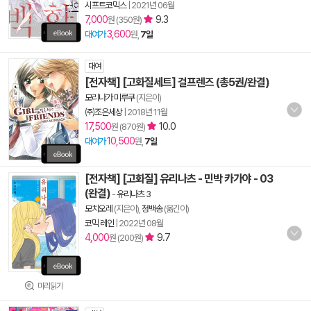
시프트코믹스
|
2021년 06월
7,000
9.3
원 (350원)
3,600
대여가
원,
7일
대여
[전자책] [고화질세트] 걸프렌즈 (총5권/완결)
모리나가 미루쿠
(지은이)
㈜조은세상
|
2018년 11월
17,500
10.0
원 (870원)
10,500
대여가
원,
7일
[전자책] [고화질] 유리나츠 - 민박 카가야 - 03
(완결)
-
유리나츠 3
모치오레
(지은이),
정백송
(옮긴이)
코믹 레인
|
2022년 08월
4,000
9.7
원 (200원)
미리읽기