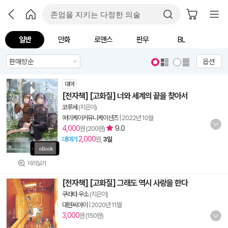
일반
만화
로맨스
판무
BL
옵션
대여
[전자책] [고화질] 너와 세계의 끝을 찾아서
코루세
(지은이)
에이케이커뮤니케이션즈
|
2022년 10월
4,000
9.0
원 (200원)
2,000
대여가
원,
3일
미리읽기
[전자책] [고화질] 그래도 역시 사랑을 한다
쿠라타 우소
(지은이)
대원씨아이
|
2020년 11월
3,000
원 (150원)