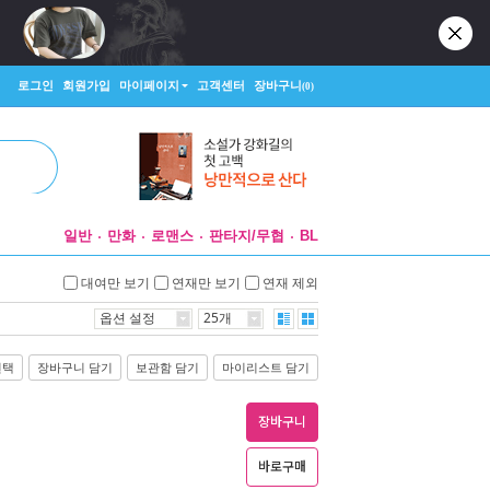
로그인
회원가입
마이페이지
고객센터
장바구니
(0)
일반
만화
로맨스
판타지/무협
BL
대여만 보기
연재만 보기
연재 제외
옵션 설정
25개
선택
장바구니 담기
보관함 담기
마이리스트 담기
장바구니
바로구매