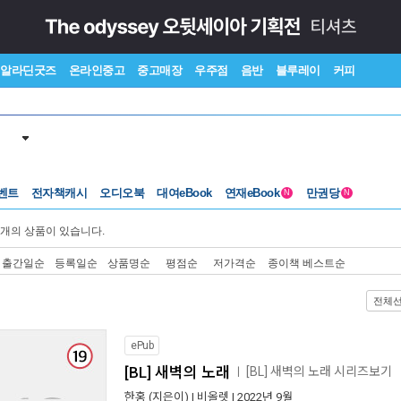
알라딘굿즈
온라인중고
중고매장
우주점
음반
블루레이
커피
벤트
전자책캐시
오디오북
대여eBook
연재eBook
만권당
N
N
개의 상품이 있습니다.
출간일순
등록일순
상품명순
평점순
저가격순
종이책 베스트순
전체
ePub
[BL] 새벽의 노래
[BL] 새벽의 노래 시리즈보기
ㅣ
한홍
(지은이) |
비올렛
| 2022년 9월