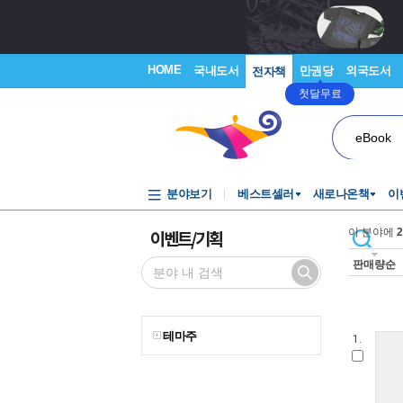
HOME
국내도서
만권당
외국도서
전자책
첫달무료
eBook
분야보기
베스트셀러
새로나온책
이
이벤트/기획
이 분야에
2
판매량순
테마주
1.