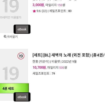
3,000원
, 마일리지
원
150
9.6
(
22
) | 세일즈포인트 :
83
미리읽기
[세트] [BL] 새벽의 노래 (외전 포함) (총4권
한홍
(지은이) |
비올렛
| 2022년 9월
10,700원
, 마일리지
원
530
세일즈포인트 :
79
4권 세트