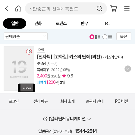
일반
만화
로맨스
판무
BL
옵션
대여
[전자책] [고화질] 키스의 단죄 (외전)
-
키스의 단죄 4
맛설탕
(지은이)
북극여우
|
2022년 05월
2,400
9.6
원 (120원)
1,200
대여가
원,
3일
로그인
전체 메뉴
회사 소개
출판사 안내
PC 버전
(주)알라딘커뮤니케이션
1544-2514
일반문의 (발신자 부담)