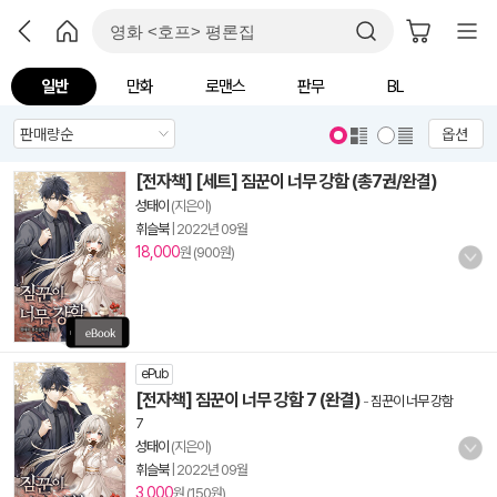
일반
만화
로맨스
판무
BL
옵션
[전자책] [세트] 짐꾼이 너무 강함 (총7권/완결)
성태이
(지은이)
휘슬북
|
2022년 09월
18,000
원 (900원)
ePub
[전자책] 짐꾼이 너무 강함 7 (완결)
-
짐꾼이 너무 강함
7
성태이
(지은이)
휘슬북
|
2022년 09월
3,000
원 (150원)