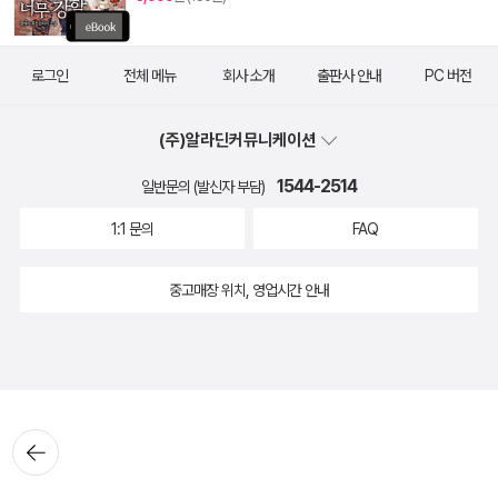
로그인
전체 메뉴
회사 소개
출판사 안내
PC 버전
(주)알라딘커뮤니케이션
1544-2514
일반문의 (발신자 부담)
1:1 문의
FAQ
중고매장 위치, 영업시간 안내
뒤로가
기