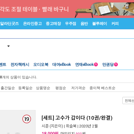
알라딘굿즈
온라인중고
중고매장
우주점
음반
블루레이
커피
벤트
전자책캐시
오디오북
대여eBook
연재eBook
만권당
N
N
8
개의 상품이 있습니다.
출간일순
등록일순
상품명순
평점순
저가격순
종이책 베스트순
전체
[세트] 고수가 갑이다 (10권/완결)
시준
(지은이) |
휘슬북
| 2020년 2월
18,000원
, 마일리지
원