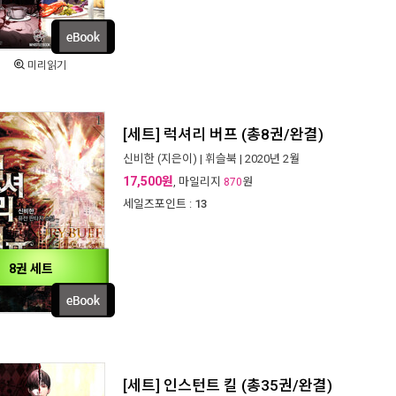
미리읽기
[세트] 럭셔리 버프 (총8권/완결)
신비한
(지은이) |
휘슬북
| 2020년 2월
17,500원
, 마일리지
원
870
세일즈포인트 :
13
8권 세트
[세트] 인스턴트 킬 (총35권/완결)