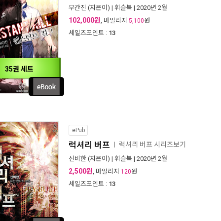
무간진
(지은이) |
휘슬북
| 2020년 2월
102,000원
, 마일리지
원
5,100
세일즈포인트 :
13
35권 세트
ePub
럭셔리 버프
럭셔리 버프 시리즈보기
ㅣ
신비한
(지은이) |
휘슬북
| 2020년 2월
2,500원
, 마일리지
원
120
세일즈포인트 :
13