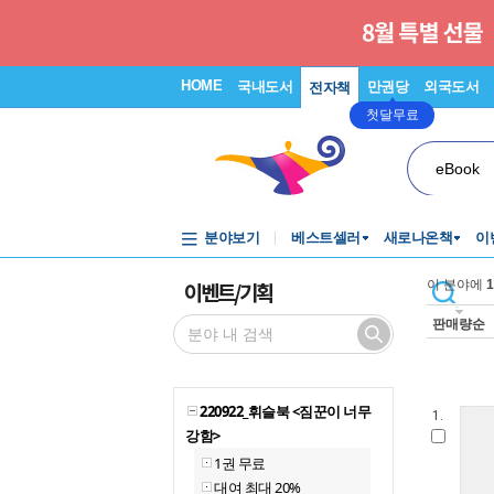
HOME
국내도서
만권당
외국도서
전자책
첫달무료
eBook
분야보기
베스트셀러
새로나온책
이
이벤트/기획
이 분야에
1
판매량순
220922_휘슬북 <짐꾼이 너무
1.
강함>
1권 무료
대여 최대 20%