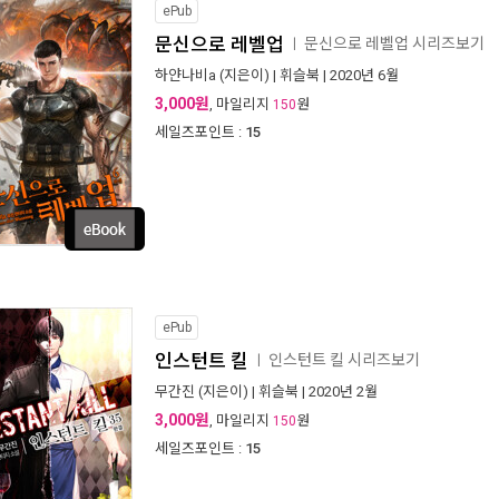
ePub
문신으로 레벨업
문신으로 레벨업 시리즈보기
ㅣ
하얀나비a
(지은이) |
휘슬북
| 2020년 6월
3,000원
, 마일리지
원
150
세일즈포인트 :
15
ePub
인스턴트 킬
인스턴트 킬 시리즈보기
ㅣ
무간진
(지은이) |
휘슬북
| 2020년 2월
3,000원
, 마일리지
원
150
세일즈포인트 :
15