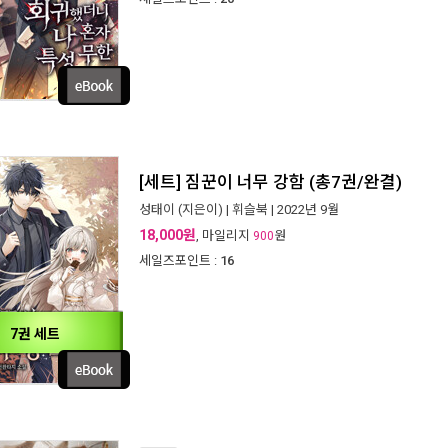
[세트] 짐꾼이 너무 강함 (총7권/완결)
성태이
(지은이) |
휘슬북
| 2022년 9월
18,000원
, 마일리지
원
900
세일즈포인트 :
16
7권 세트