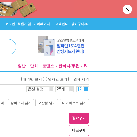
로그인
회원가입
마이페이지
고객센터
장바구니
(0)
일반
만화
로맨스
판타지/무협
BL
대여만 보기
연재만 보기
연재 제외
옵션 설정
25개
선택
장바구니 담기
보관함 담기
마이리스트 담기
장바구니
바로구매