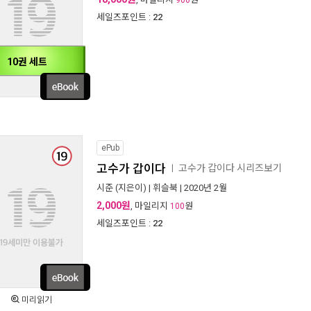
900
세일즈포인트 :
22
10권 세트
ePub
고수가 갑이다
고수가 갑이다 시리즈보기
ㅣ
시준
(지은이) |
휘슬북
| 2020년 2월
2,000원
, 마일리지
원
100
세일즈포인트 :
22
미리읽기