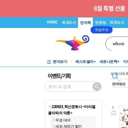
HOME
국내도서
만권당
외국도서
전자책
첫달무료
eBook
분야보기
베스트셀러
새로나온책
이
이벤트/기획
이 분야에
2
판매량순
220923_학산문화사 <마리엘
1.
클라락의 약혼>
무료 대여
세트 재정가 할인