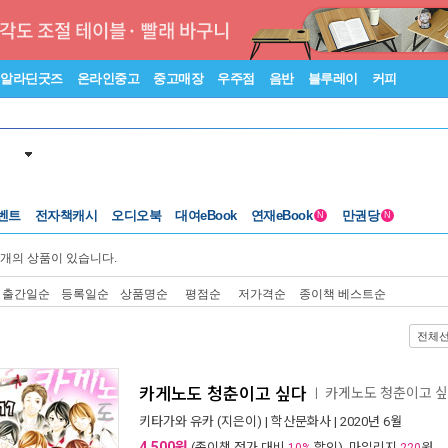
알라딘굿즈
온라인중고
중고매장
우주점
음반
블루레이
커피
벤트
전자책캐시
오디오북
대여eBook
연재eBook
만권당
N
N
개의 상품이 있습니다.
출간일순
등록일순
상품명순
평점순
저가격순
종이책 베스트순
전체
카게노도 청춘이고 싶다
카게노도 청춘이고 
ㅣ
키타가와 유카
(지은이) |
학산문화사
| 2020년 6월
4,500원
(종이책 정가 대비
할인), 마일리지
원