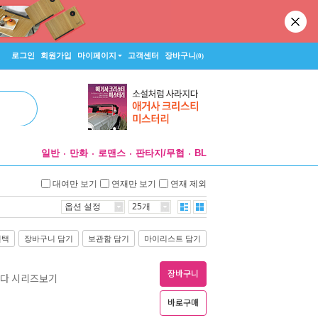
로그인
회원가입
마이페이지
고객센터
장바구니
(0)
일반
만화
로맨스
판타지/무협
BL
대여만 보기
연재만 보기
연재 제외
옵션 설정
25개
선택
장바구니 담기
보관함 담기
마이리스트 담기
장바구니
싶다 시리즈보기
바로구매