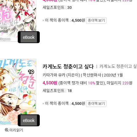
10%
220
세일즈포인트 :
30
이 책의 종이책 :
4,500
원
종이책 보기
카게노도 청춘이고 싶다
카게노도 청춘이고 
ㅣ
키타가와 유카
(지은이) |
학산문화사
| 2020년 1월
4,500원
(종이책 정가 대비
할인), 마일리지
원
10%
220
세일즈포인트 :
18
이 책의 종이책 :
4,500
원
종이책 보기
미리읽기