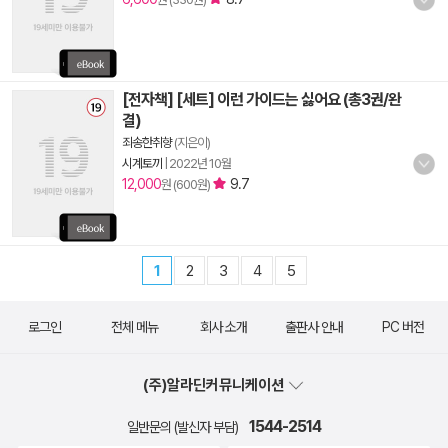
[전자책] [세트] 이런 가이드는 싫어요 (총3권/완
결)
죄송한취향
(지은이)
시계토끼
|
2022년 10월
12,000
9.7
원 (600원)
1
2
3
4
5
로그인
전체 메뉴
회사 소개
출판사 안내
PC 버전
(주)알라딘커뮤니케이션
1544-2514
일반문의 (발신자 부담)