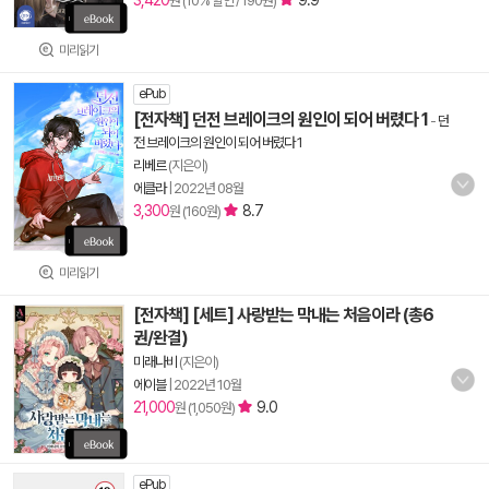
3,420
9.9
원 (10% 할인 / 190원)
미리읽기
ePub
[전자책] 던전 브레이크의 원인이 되어 버렸다 1
-
던
전 브레이크의 원인이 되어 버렸다 1
리베르
(지은이)
에클라
|
2022년 08월
3,300
8.7
원 (160원)
미리읽기
[전자책] [세트] 사랑받는 막내는 처음이라 (총6
권/완결)
미래나비
(지은이)
에이블
|
2022년 10월
21,000
9.0
원 (1,050원)
ePub