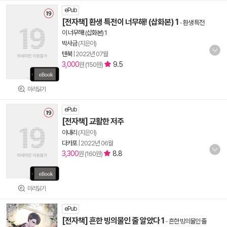
ePub
[전자책] 환생 특전이 너무해! (삽화본) 1
-
환생 특전
이 너무해! (삽화본) 1
박사금
(지은이)
텐북
|
2022년 07월
3,000
9.5
원 (150원)
미리읽기
ePub
[전자책] 교활한 저주
이내리
(지은이)
다카포
|
2022년 06월
3,300
8.8
원 (160원)
미리읽기
ePub
[전자책] 흔한 빙의물인 줄 알았다 1
-
흔한 빙의물인 줄