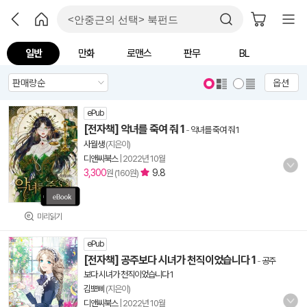
일반
만화
로맨스
판무
BL
옵션
ePub
[전자책] 악녀를 죽여 줘 1
-
악녀를 죽여 줘 1
사월생
(지은이)
디앤씨북스
|
2022년 10월
3,300
9.8
원 (160원)
미리읽기
ePub
[전자책] 공주보다 시녀가 천직이었습니다 1
-
공주
보다 시녀가 천직이었습니다 1
김뽀삐
(지은이)
디앤씨북스
|
2022년 10월