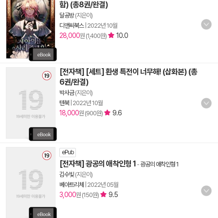
함) (총8권/완결)
달공방
(지은이)
디앤씨북스
|
2022년 10월
28,000
10.0
원 (1,400원)
[전자책] [세트] 환생 특전이 너무해! (삽화본) (총
6권/완결)
박사금
(지은이)
텐북
|
2022년 10월
18,000
9.6
원 (900원)
ePub
[전자책] 광공의 애착인형 1
-
광공의 애착인형 1
김수빛
(지은이)
베아트리체
|
2022년 05월
3,000
9.5
원 (150원)