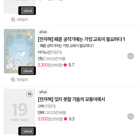
미리읽기
ePub
[전자책] 패륜 공작가에는 가정 교육이 필요하다 1
-
패륜 공작가에는 가정 교육이 필요하다 1
마지노선
(지은이)
연담
|
2022년 10월
3,300
8.7
원 (160원)
미리읽기
ePub
[전자책] 잊지 못할 가을의 모퉁이에서
고삐
(지은이)
텐북
|
2022년 08월
3,000
9.3
원 (150원)