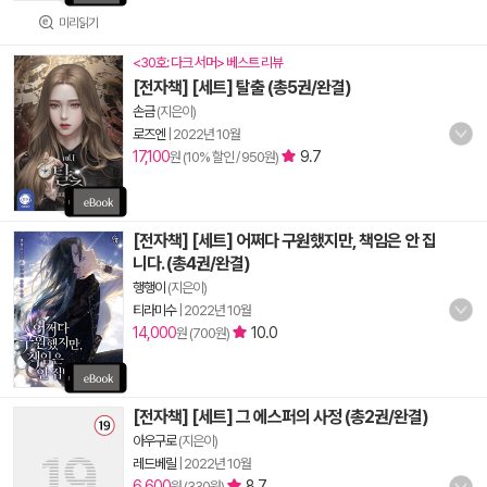
미리읽기
<30호: 다크 서머> 베스트 리뷰
[전자책] [세트] 탈출 (총5권/완결)
손금
(지은이)
로즈엔
|
2022년 10월
17,100
9.7
원 (10% 할인 / 950원)
[전자책] [세트] 어쩌다 구원했지만, 책임은 안 집
니다. (총4권/완결)
행행이
(지은이)
티라미수
|
2022년 10월
14,000
10.0
원 (700원)
[전자책] [세트] 그 에스퍼의 사정 (총2권/완결)
아우구로
(지은이)
레드베릴
|
2022년 10월
6,600
8.7
원 (330원)