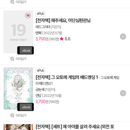
미리읽기
ePub
[전자책] 해주세요, 이단심판관님
레드그리타
(지은이)
텐북
|
2022년 07월
3,700
8.8
원 (180원)
미리읽기
ePub
[전자책] 그 오토메 게임의 배드엔딩 1
-
그 오토메 게임
의 배드엔딩 1
금눈새
(지은이)
연담
|
2022년 10월
3,700
원 (180원)
미리읽기
[전자책] [세트] 제 아이를 살려 주세요 (외전 포