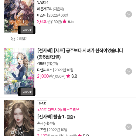
알았다 1
레몬개구리
(지은이)
미스틱
|
2022년 06월
2,600
9.5
원 (130원)
미리읽기
[전자책] [세트] 공주보다 시녀가 천직이었습니다
(총6권/완결)
김뽀삐
(지은이)
디앤씨북스
|
2022년 10월
21,000
8.8
원 (1,050원)
ePub
<30호: 다크 서머> 베스트 리뷰
[전자책] 탈출 1
-
탈출 1
손금
(지은이)
로즈엔
|
2022년 10월