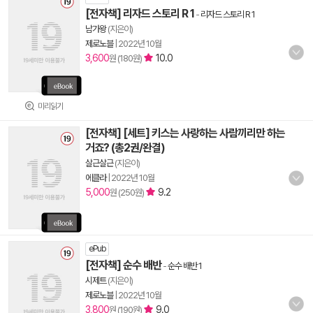
[전자책] 리자드 스토리 R 1
-
리자드 스토리 R 1
남가왕
(지은이)
제로노블
|
2022년 10월
3,600
10.0
원 (180원)
미리읽기
[전자책] [세트] 키스는 사랑하는 사람끼리만 하는
거죠? (총2권/완결)
살근살근
(지은이)
에클라
|
2022년 10월
5,000
9.2
원 (250원)
ePub
[전자책] 순수 배반
-
순수 배반 1
시제트
(지은이)
제로노블
|
2022년 10월
3,800
9.0
원 (190원)