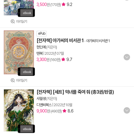
3,500
9.2
원 (170원)
미리읽기
ePub
[전자책] 아가씨의 비서관 1
-
아가씨의 비서관 1
현민예
(지은이)
텐북
|
2022년 07월
3,300
9.7
원 (160원)
미리읽기
[전자책] [세트] 악녀를 죽여 줘 (총3권/완결)
사월생
(지은이)
디앤씨북스
|
2022년 10월
9,900
8.6
원 (490원)