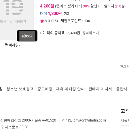
4,200원
(종이책 정가 대비
할인), 마일리지
원
30%
210
1,800원
대여
,
7
일
9.0
(
25
) | 세일즈포인트 :
136
이 책의 종이책 :
5,400
원
종이책 보기
미리읽기
전체
침
청소년 보호정책
중고매장
제휴·마케팅 안내
판매자 매니저
출판사·
고객
신판매업신고 2003-서울중구-01520
이메일 privacy@aladin.co.kr
서울시
구 서소문로 89-31