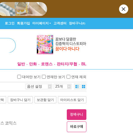
로그인
회원가입
마이페이지
고객센터
장바구니
(0)
일반
만화
로맨스
판타지/무협
BL
대여만 보기
연재만 보기
연재 제외
옵션 설정
25개
선택
장바구니 담기
보관함 담기
마이리스트 담기
장바구니
러스 코믹스
바로구매