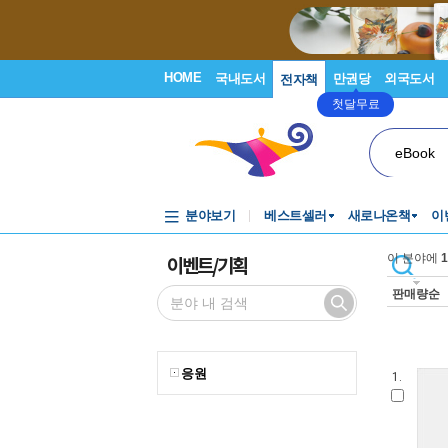
HOME
국내도서
만권당
외국도서
전자책
첫달무료
eBook
분야보기
베스트셀러
새로나온책
이
이벤트/기획
이 분야에
1
판매량순
응원
1.