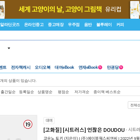
알라딘굿즈
온라인중고
중고매장
우주점
음반
블루레이
커피
벤트
전자책캐시
오디오북
대여eBook
연재eBook
만권당
N
N
개의 상품이 있습니다.
출간일순
등록일순
상품명순
평점순
저가격순
종이책 베스트순
전체
대여
[고화질] [시트러스] 언짢은 DOUDOU
- 시트
코우노 토키
(지은이) |
(주)에이블웍스씨앤씨
| 2022년 9월