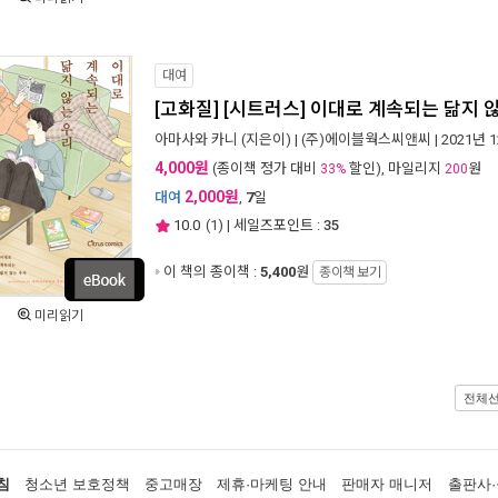
대여
[고화질] [시트러스] 이대로 계속되는 닮지 
아마사와 카니
(지은이) |
(주)에이블웍스씨앤씨
| 2021년 
4,000원
(종이책 정가 대비
할인), 마일리지
원
33%
200
2,000원
대여
,
7
일
10.0
(
1
) | 세일즈포인트 :
35
이 책의 종이책 :
5,400
원
종이책 보기
미리읽기
전체
침
청소년 보호정책
중고매장
제휴·마케팅 안내
판매자 매니저
출판사·