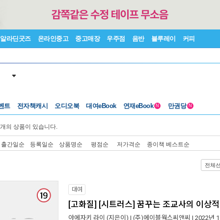
알라딘굿즈
온라인중고
중고매장
우주점
음반
블루레이
커피
벤트
전자책캐시
오디오북
대여eBook
연재eBook
만권당
N
N
개의 상품이 있습니다.
출간일순
등록일순
상품명순
평점순
저가격순
종이책 베스트순
전체
대여
[고화질] [시트러스] 꿈꾸는 조교사의 이상
야에자키 라이
(지은이) |
(주)에이블웍스씨앤씨
| 2022년 