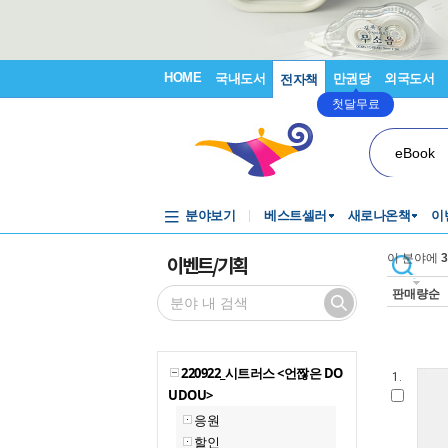
HOME
국내도서
만권당
외국도서
전자책
첫달무료
eBook
분야보기
베스트셀러
새로나온책
이
이벤트/기획
이 분야에
3
판매량순
220922_시트러스 <언짢은 DO
1.
UDOU>
응원
할인