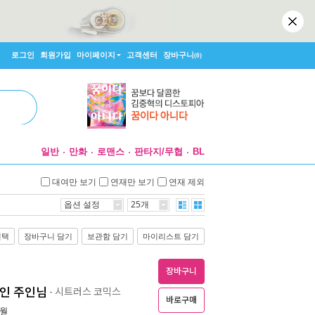
로그인
회원가입
마이페이지
고객센터
장바구니
(0)
일반
만화
로맨스
판타지/무협
BL
대여만 보기
연재만 보기
연재 제외
옵션 설정
25개
선택
장바구니 담기
보관함 담기
마이리스트 담기
장바구니
적인 주인님
- 시트러스 코믹스
바로구매
1월