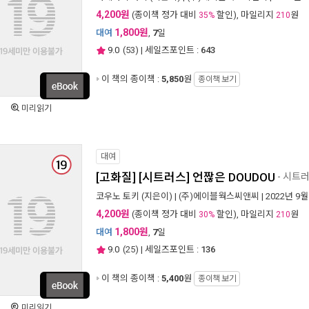
4,200원
(종이책 정가 대비
할인), 마일리지
원
35%
210
1,800원
대여
,
7
일
9.0
(
53
) | 세일즈포인트 :
643
이 책의 종이책 :
5,850
원
종이책 보기
미리읽기
대여
[고화질] [시트러스] 언짢은 DOUDOU
- 시트
코우노 토키
(지은이) |
(주)에이블웍스씨앤씨
| 2022년 9월
4,200원
(종이책 정가 대비
할인), 마일리지
원
30%
210
1,800원
대여
,
7
일
9.0
(
25
) | 세일즈포인트 :
136
이 책의 종이책 :
5,400
원
종이책 보기
미리읽기