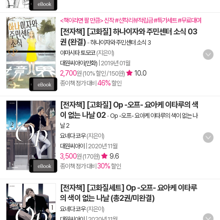
<책이라면 팔 만큼> 신작 #선착리뷰적립금 #특가세트 #무료대여
[전자책] [고화질] 하나이자와 주민센터 소식 03
권 (완결)
-
하나이자와 주민센터 소식 3
야마시타 토모코
(지은이)
대원씨아이(만화)
|
2019년 01월
2,700
10.0
원 (10% 할인 / 150원)
46%
종이책 정가 대비
할인
[전자책] [고화질] Op -오프- 요아케 이타루의 색
이 없는 나날 02
-
Op -오프- 요아케 이타루의 색이 없는 나
날 2
요네다 코우
(지은이)
대원씨아이
|
2020년 11월
3,500
9.6
원 (170원)
30%
종이책 정가 대비
할인
[전자책] [고화질세트] Op -오프- 요아케 이타루
의 색이 없는 나날 (총2권/미완결)
요네다 코우
(지은이)
대원씨아이
|
2020년 11월