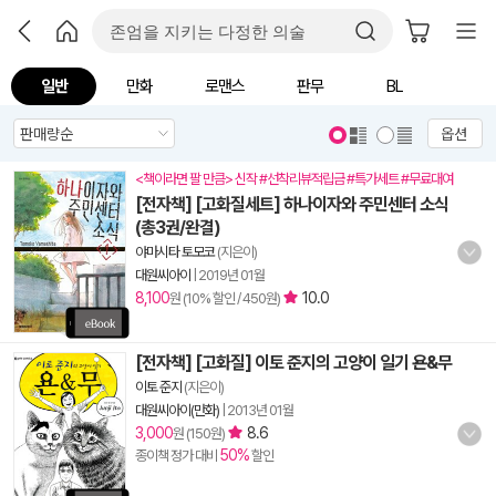
일반
만화
로맨스
판무
BL
옵션
<책이라면 팔 만큼> 신작 #선착리뷰적립금 #특가세트 #무료대여
[전자책] [고화질세트] 하나이자와 주민센터 소식
(총3권/완결)
야마시타 토모코
(지은이)
대원씨아이
|
2019년 01월
8,100
10.0
원 (10% 할인 / 450원)
[전자책] [고화질] 이토 준지의 고양이 일기 욘&무
이토 준지
(지은이)
대원씨아이(만화)
|
2013년 01월
3,000
8.6
원 (150원)
50%
종이책 정가 대비
할인