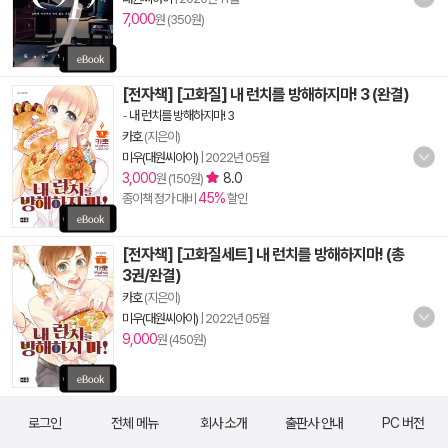
7,000
원 (350원)
[전자책] [고화질] 내 런치를 방해하지마! 3 (완결)
-
내 런치를 방해하지마! 3
카호
(지은이)
미우(대원씨아이)
|
2022년 05월
3,000
8.0
원 (150원)
45%
종이책 정가 대비
할인
[전자책] [고화질세트] 내 런치를 방해하지마! (총
3권/완결)
카호
(지은이)
미우(대원씨아이)
|
2022년 05월
9,000
원 (450원)
로그인
전체 메뉴
회사 소개
출판사 안내
PC 버전