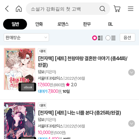
일반
만화
로맨스
판무
BL
옵션
대여
[전자책] [세트] 천왕마왕 결혼한 이야기 (총44화/
완결)
덤보
(지은이)
서울미디어코믹스
|
2022년 06월
17,600
2.0
원 (880원)
7,800
대여가
원,
10일
대여
[전자책] [세트] 나는 너를 본다 (총25화/완결)
덤보
(지은이)
서울미디어코믹스
|
2022년 06월
10,000
원 (500원)