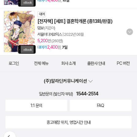
4,400
대여가
원,
10일
대여
[전자책] [세트] 결혼학개론 (총13화/완결)
덤보
(지은이)
서울미디어코믹스
|
2022년 06월
5,200
원 (260원)
2,400
대여가
원,
7일
로그인
전체 메뉴
회사 소개
출판사 안내
PC 버전
(주)알라딘커뮤니케이션
1544-2514
일반문의 (발신자 부담)
1:1 문의
FAQ
중고매장 위치, 영업시간 안내
뒤로가