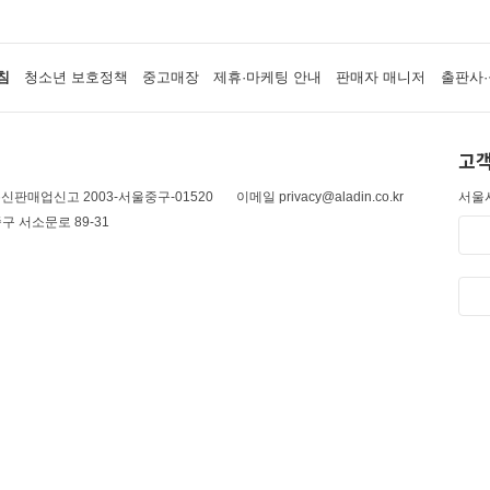
침
청소년 보호정책
중고매장
제휴·마케팅 안내
판매자 매니저
출판사·
고객
신판매업신고 2003-서울중구-01520
이메일 privacy@aladin.co.kr
서울시
구 서소문로 89-31