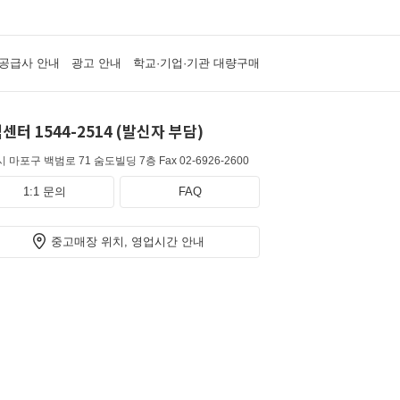
공급사 안내
광고 안내
학교·기업·기관 대량구매
센터 1544-2514 (발신자 부담)
 마포구 백범로 71 숨도빌딩 7층
Fax 02-6926-2600
1:1 문의
FAQ
중고매장 위치, 영업시간 안내