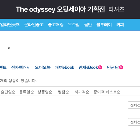
알라딘굿즈
온라인중고
중고매장
우주점
음반
블루레이
커피
벤트
전자책캐시
오디오북
대여eBook
연재eBook
만권당
N
N
개의 상품이 있습니다.
출간일순
등록일순
상품명순
평점순
저가격순
종이책 베스트순
전체
전체