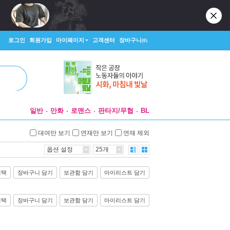
로그인
회원가입
마이페이지
고객센터
장바구니
(0)
일반
만화
로맨스
판타지/무협
BL
대여만 보기
연재만 보기
연재 제외
옵션 설정
25개
선택
장바구니 담기
보관함 담기
마이리스트 담기
선택
장바구니 담기
보관함 담기
마이리스트 담기