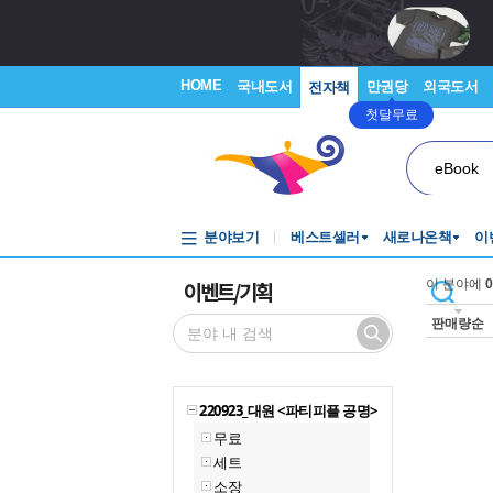
HOME
국내도서
만권당
외국도서
전자책
첫달무료
eBook
분야보기
베스트셀러
새로나온책
이
이벤트/기획
이 분야에
0
판매량순
220923_대원 <파티피플 공명>
무료
세트
소장