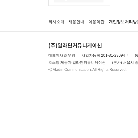
회사소개
채용안내
이용약관
개인정보처리방
(주)알라딘커뮤니케이션
대표이사 최우경
사업자등록 201-81-23094
통
호스팅 제공자 알라딘커뮤니케이션
(본사) 서울시 중
ⓒ Aladin Communication. All Rights Reserved.