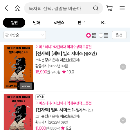
일반
만화
로맨스
판무
BL
옵션
이 미스터리가 대단하다! 역대 수상작 모음전
[전자책] [세트] 빌리 서머스 (총2권)
스티븐 킹
(지은이),
이은선
(옮긴이)
황금가지
|
2022년 09월
18,900
10.0
원 (940원)
ePub
이 미스터리가 대단하다! 역대 수상작 모음전
[전자책] 빌리 서머스 1
-
빌리 서머스 1
스티븐 킹
(지은이),
이은선
(옮긴이)
황금가지
|
2022년 09월
11,000
9.2
원 (550원)