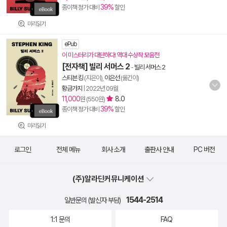
39%
종이책 정가 대비
할인
미리읽기
ePub
이 미스터리가 대단하다! 역대 수상작 모음전
[전자책] 빌리 서머스 2
-
빌리 서머스 2
스티븐 킹
(지은이),
이은선
(옮긴이)
황금가지
|
2022년 09월
11,000
8.0
원 (550원)
39%
종이책 정가 대비
할인
미리읽기
로그인
전체 메뉴
회사 소개
출판사 안내
PC 버전
(주)알라딘커뮤니케이션
1544-2514
일반문의 (발신자 부담)
1:1 문의
FAQ