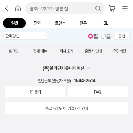
일반
만화
로맨스
판무
BL
옵션
로그인
전체 메뉴
회사 소개
출판사 안내
PC 버전
(주)알라딘커뮤니케이션
1544-2514
일반문의 (발신자 부담)
1:1 문의
FAQ
중고매장 위치, 영업시간 안내