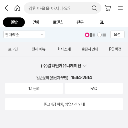
일반
만화
로맨스
판무
BL
옵션
로그인
전체 메뉴
회사 소개
출판사 안내
PC 버전
(주)알라딘커뮤니케이션
1544-2514
일반문의 (발신자 부담)
1:1 문의
FAQ
중고매장 위치, 영업시간 안내