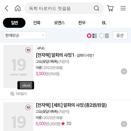
일반
만화
로맨스
판무
BL
옵션
ePub
[전자책] 알파의 사정 1
-
알파의 사정 1
고요(꽃잎이톡톡)
(지은이)
마롱
|
2022년 08월
3,000
원 (150원)
미리읽기
[전자책] [세트] 알파의 사정 (총2권/완결)
고요(꽃잎이톡톡)
(지은이)
마롱
|
2022년 08월
6,000
7.0
원 (300원)