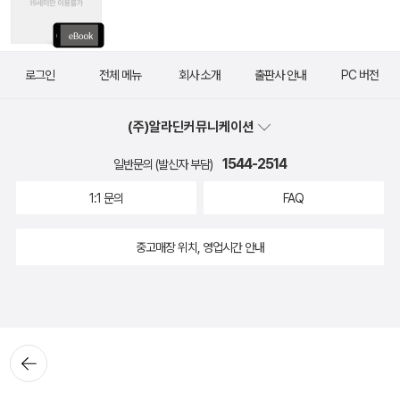
로그인
전체 메뉴
회사 소개
출판사 안내
PC 버전
(주)알라딘커뮤니케이션
1544-2514
일반문의 (발신자 부담)
1:1 문의
FAQ
중고매장 위치, 영업시간 안내
뒤로가
기