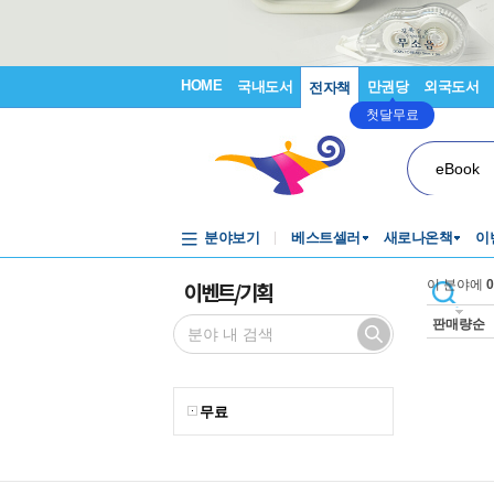
HOME
국내도서
만권당
외국도서
전자책
첫달무료
eBook
분야보기
베스트셀러
새로나온책
이
이벤트/기획
이 분야에
0
판매량순
무료