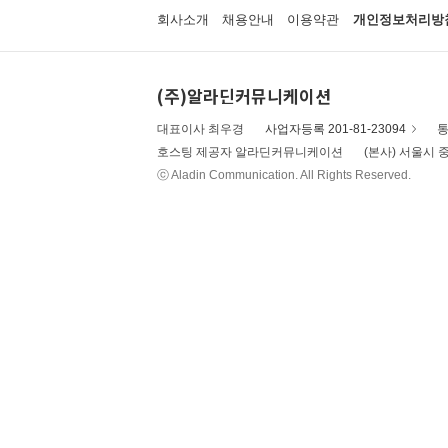
회사소개
채용안내
이용약관
개인정보처리방
(주)알라딘커뮤니케이션
대표이사 최우경
사업자등록 201-81-23094
통
호스팅 제공자 알라딘커뮤니케이션
(본사) 서울시 중
ⓒ Aladin Communication. All Rights Reserved.