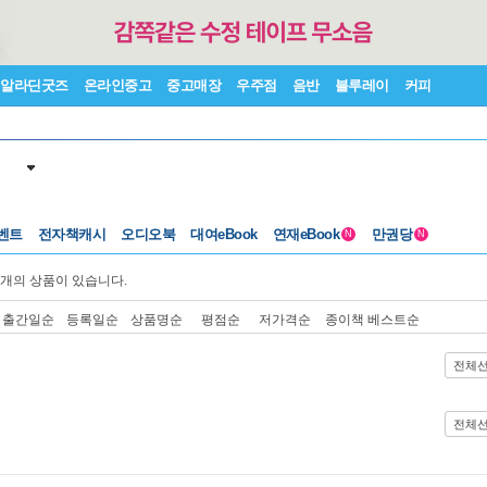
알라딘굿즈
온라인중고
중고매장
우주점
음반
블루레이
커피
벤트
전자책캐시
오디오북
대여eBook
연재eBook
만권당
N
N
개의 상품이 있습니다.
출간일순
등록일순
상품명순
평점순
저가격순
종이책 베스트순
전체
전체