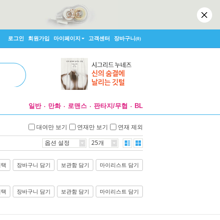
로그인
회원가입
마이페이지
고객센터
장바구니
(0)
일반
만화
로맨스
판타지/무협
BL
대여만 보기
연재만 보기
연재 제외
옵션 설정
25개
선택
장바구니 담기
보관함 담기
마이리스트 담기
선택
장바구니 담기
보관함 담기
마이리스트 담기