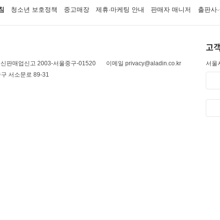
침
청소년 보호정책
중고매장
제휴·마케팅 안내
판매자 매니저
출판사·
고객
신판매업신고 2003-서울중구-01520
이메일 privacy@aladin.co.kr
서울시
구 서소문로 89-31