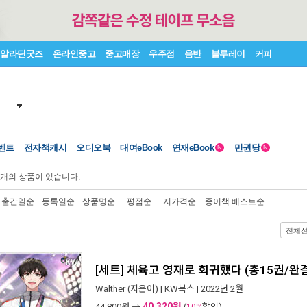
알라딘굿즈
온라인중고
중고매장
우주점
음반
블루레이
커피
벤트
전자책캐시
오디오북
대여eBook
연재eBook
만권당
N
N
개의 상품이 있습니다.
출간일순
등록일순
상품명순
평점순
저가격순
종이책 베스트순
전체
[세트] 체육고 영재로 회귀했다 (총15권/완
Walther
(지은이) |
KW북스
| 2022년 2월
40,320원
44,800
원 →
(
할인)