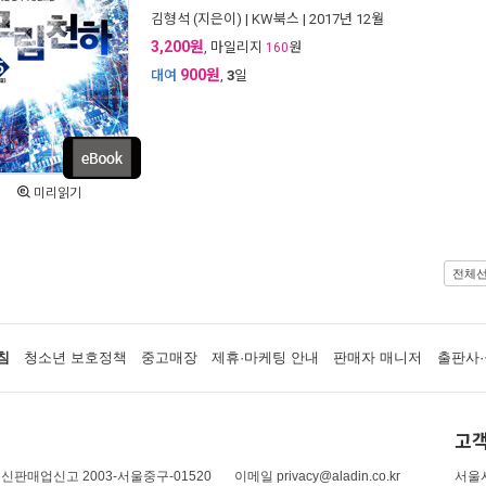
김형석
(지은이) |
KW북스
| 2017년 12월
3,200원
, 마일리지
원
160
900원
대여
,
3
일
미리읽기
전체
침
청소년 보호정책
중고매장
제휴·마케팅 안내
판매자 매니저
출판사·
고객
신판매업신고 2003-서울중구-01520
이메일 privacy@aladin.co.kr
서울시