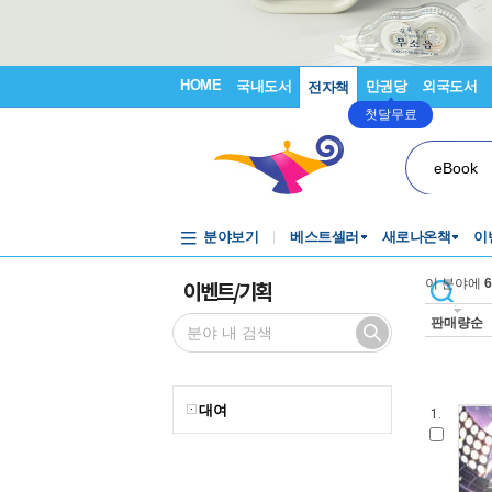
HOME
국내도서
만권당
외국도서
전자책
첫달무료
eBook
분야보기
베스트셀러
새로나온책
이
이벤트/기획
이 분야에
6
판매량순
대여
1.