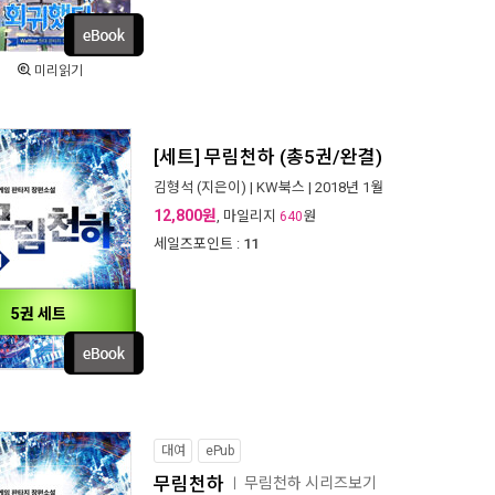
미리읽기
[세트] 무림천하 (총5권/완결)
김형석
(지은이) |
KW북스
| 2018년 1월
12,800원
, 마일리지
원
640
세일즈포인트 :
11
5권 세트
대여
ePub
무림천하
무림천하 시리즈보기
ㅣ