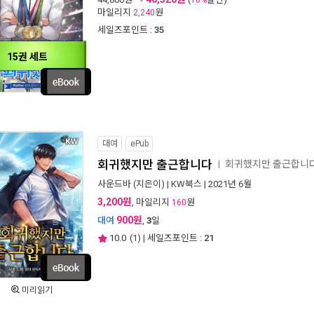
10%
마일리지
원
2,240
세일즈포인트 :
35
15권 세트
대여
ePub
회귀했지만 출근합니다
회귀했지만 출근합니
ㅣ
사운드바
(지은이) |
KW북스
| 2021년 6월
3,200원
, 마일리지
원
160
900원
대여
,
3
일
10.0
(
1
) | 세일즈포인트 :
21
미리읽기