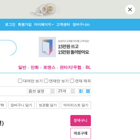
로그인
회원가입
마이페이지
고객센터
장바구니
(0)
일반
만화
로맨스
판타지/무협
BL
대여만 보기
연재만 보기
연재 제외
옵션 설정
25개
선택
장바구니 담기
보관함 담기
마이리스트 담기
장바구니
결)
바로구매