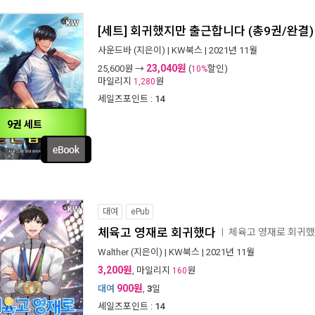
[세트] 회귀했지만 출근합니다 (총9권/완결)
사운드바
(지은이) |
KW북스
| 2021년 11월
23,040원
25,600
원 →
(
할인)
10%
마일리지
원
1,280
세일즈포인트 :
14
9권 세트
대여
ePub
체육고 영재로 회귀했다
체육고 영재로 회귀
ㅣ
Walther
(지은이) |
KW북스
| 2021년 11월
3,200원
, 마일리지
원
160
900원
대여
,
3
일
세일즈포인트 :
14