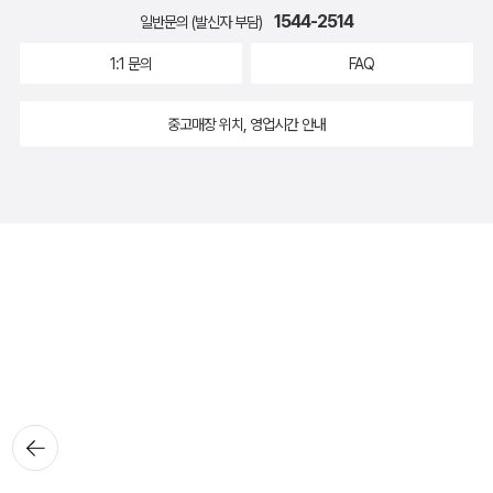
1544-2514
일반문의 (발신자 부담)
1:1 문의
FAQ
중고매장 위치, 영업시간 안내
뒤로가
기