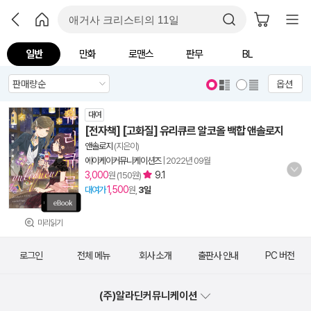
일반
만화
로맨스
판무
BL
옵션
대여
[전자책] [고화질] 유리큐르 알코올 백합 앤솔로지
앤솔로지
(지은이)
에이케이커뮤니케이션즈
|
2022년 09월
3,000
9.1
원 (150원)
1,500
대여가
원,
3일
미리읽기
로그인
전체 메뉴
회사 소개
출판사 안내
PC 버전
(주)알라딘커뮤니케이션