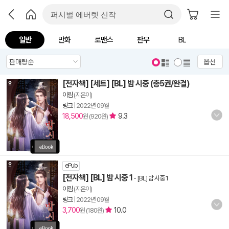
일반
만화
로맨스
판무
BL
옵션
[전자책] [세트] [BL] 밤 시중 (총5권/완결)
이림
(지은이)
링크
|
2022년 09월
18,500
9.3
원 (920원)
ePub
[전자책] [BL] 밤 시중 1
-
[BL] 밤 시중 1
이림
(지은이)
링크
|
2022년 09월
3,700
10.0
원 (180원)