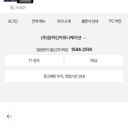
미리읽기
로그인
전체 메뉴
회사 소개
출판사 안내
PC 버전
(주)알라딘커뮤니케이션
1544-2514
일반문의 (발신자 부담)
1:1 문의
FAQ
중고매장 위치, 영업시간 안내
뒤로가
기