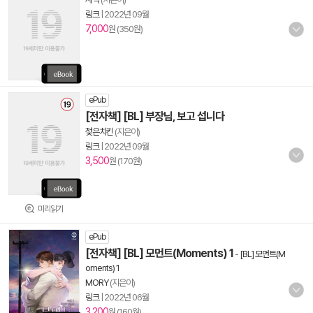
링크
|
2022년 09월
7,000
원 (350원)
ePub
[전자책] [BL] 부장님, 보고 섭니다
젖은치킨
(지은이)
링크
|
2022년 09월
3,500
원 (170원)
미리읽기
ePub
[전자책] [BL] 모먼트(Moments) 1
-
[BL] 모먼트(M
oments) 1
MORY
(지은이)
링크
|
2022년 06월
3,200
원 (160원)