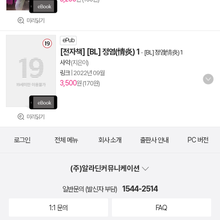
미리읽기
ePub
[전자책] [BL] 정염(情炎) 1
-
[BL] 정염(情炎) 1
사약
(지은이)
링크
|
2022년 09월
3,500
원 (170원)
미리읽기
로그인
전체 메뉴
회사 소개
출판사 안내
PC 버전
(주)알라딘커뮤니케이션
1544-2514
일반문의 (발신자 부담)
1:1 문의
FAQ