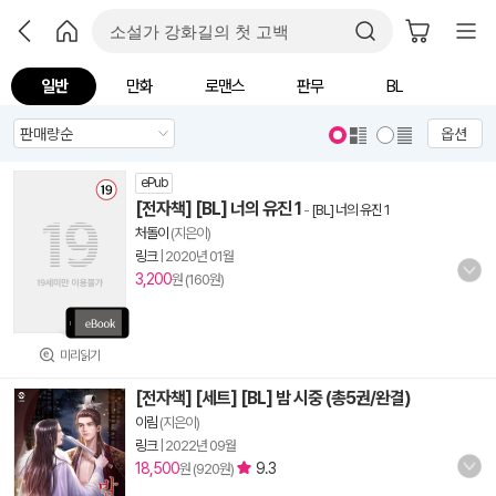
일반
만화
로맨스
판무
BL
옵션
ePub
[전자책] [BL] 너의 유진 1
-
[BL] 너의 유진 1
처돌이
(지은이)
링크
|
2020년 01월
3,200
원 (160원)
미리읽기
[전자책] [세트] [BL] 밤 시중 (총5권/완결)
이림
(지은이)
링크
|
2022년 09월
18,500
9.3
원 (920원)