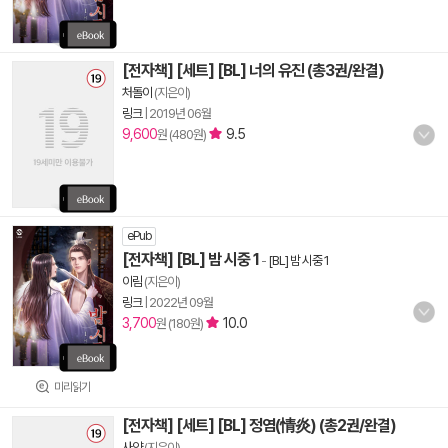
[전자책] [세트] [BL] 너의 유진 (총3권/완결)
처돌이
(지은이)
링크
|
2019년 06월
9,600
9.5
원 (480원)
ePub
[전자책] [BL] 밤 시중 1
-
[BL] 밤 시중 1
이림
(지은이)
링크
|
2022년 09월
3,700
10.0
원 (180원)
미리읽기
[전자책] [세트] [BL] 정염(情炎) (총2권/완결)
사약
(지은이)