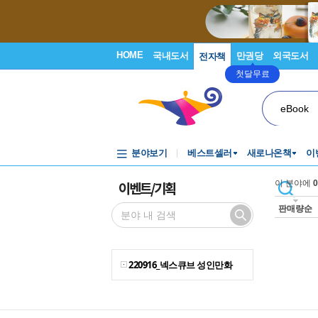
HOME
국내도서
만권당
외국도서
전자책
첫달무료
eBook
분야보기
베스트셀러
새로나온책
이
이벤트/기획
이 분야에
0
판매량순
220916_넥스큐브 성인만화