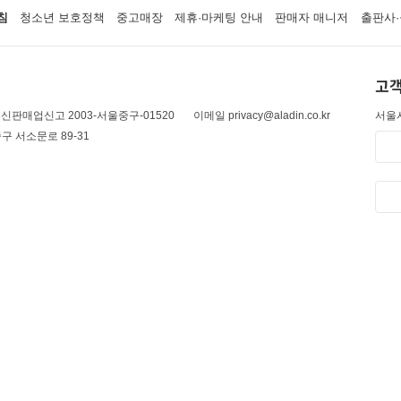
침
청소년 보호정책
중고매장
제휴·마케팅 안내
판매자 매니저
출판사·
고객
신판매업신고 2003-서울중구-01520
이메일 privacy@aladin.co.kr
서울시
구 서소문로 89-31