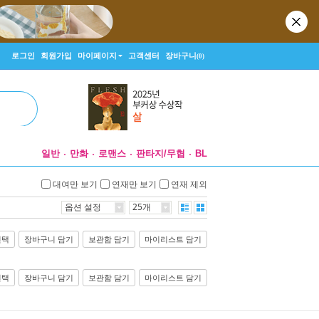
로그인
회원가입
마이페이지
고객센터
장바구니
(0)
일반
만화
로맨스
판타지/무협
BL
대여만 보기
연재만 보기
연재 제외
옵션 설정
25개
선택
장바구니 담기
보관함 담기
마이리스트 담기
선택
장바구니 담기
보관함 담기
마이리스트 담기