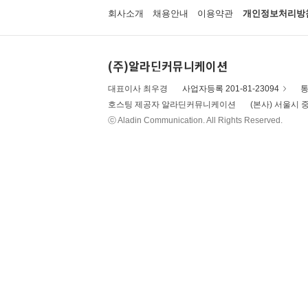
회사소개
채용안내
이용약관
개인정보처리방
(주)알라딘커뮤니케이션
대표이사 최우경
사업자등록 201-81-23094
통
호스팅 제공자 알라딘커뮤니케이션
(본사) 서울시 중
ⓒ Aladin Communication. All Rights Reserved.