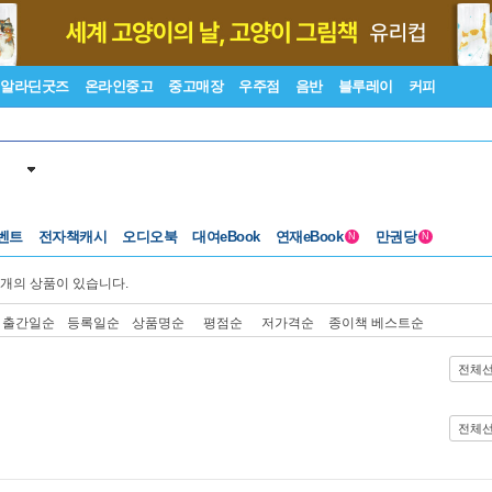
알라딘굿즈
온라인중고
중고매장
우주점
음반
블루레이
커피
벤트
전자책캐시
오디오북
대여eBook
연재eBook
만권당
N
N
개의 상품이 있습니다.
출간일순
등록일순
상품명순
평점순
저가격순
종이책 베스트순
전체
전체