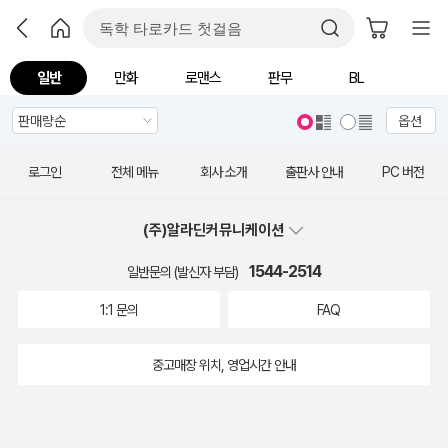
일반
만화
로맨스
판무
BL
옵션
로그인
전체 메뉴
회사 소개
출판사 안내
PC 버전
(주)알라딘커뮤니케이션
1544-2514
일반문의 (발신자 부담)
1:1 문의
FAQ
중고매장 위치, 영업시간 안내