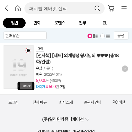
일반
만화
로맨스
판무
BL
옵션
대여
[전자책] [세트] 외계행성 왕자님의 ♥♥♥ (총18
화/완결)
유성
(지은이)
비숲
|
2022년 01월
9,000
원 (450원)
4,500
대여가
원,
7일
로그인
전체 메뉴
회사 소개
출판사 안내
PC 버전
(주)알라딘커뮤니케이션
1544-2514
일반문의 (발신자 부담)